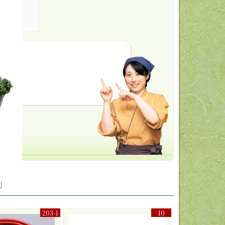
」
203-1
10