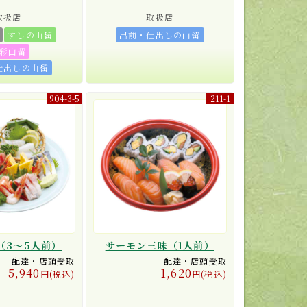
取扱店
取扱店
すしの山留
出前・仕出しの山留
彩山留
仕出しの山留
904-3-5
211-1
（3〜5人前）
サーモン三昧（1人前）
配達・店頭受取
配達・店頭受取
5,940
1,620
円(税込)
円(税込)