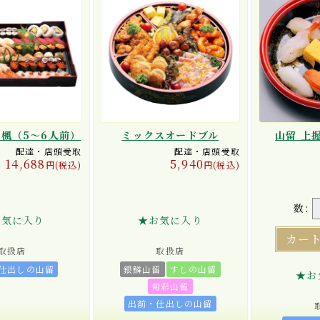
 楓（5〜6人前）
ミックスオードブル
山留 上
配達・店頭受取
配達・店頭受取
14,688
5,940
円(税込)
円(税込)
数:
お気に入り
★お気に入り
カー
取扱店
取扱店
仕出しの山留
銀鱗山留
すしの山留
★お
旬彩山留
出前・仕出しの山留