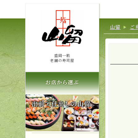
山留
ご
盛岡一筋
老舗の寿司屋
お店から選ぶ
出前・仕出しの山留