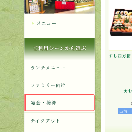
メニュー
ご利用シーンから選ぶ
すし四方箱
ランチメニュー
ファミリー向け
★
宴会・接待
出前・
テイクアウト