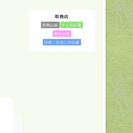
取扱店
銀鱗山留
すしの山留
旬彩山留
出前・仕出しの山留