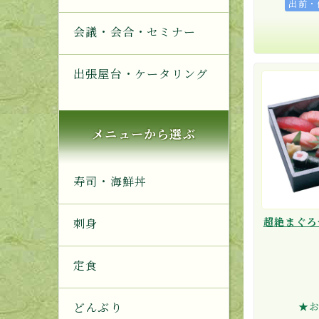
出前・
会議・会合・セミナー
出張屋台・ケータリング
メニューから選ぶ
寿司・海鮮丼
超絶まぐろ
刺身
定食
★
どんぶり