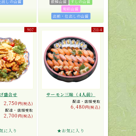
仕出しの山留
銀鱗山留
すしの山留
旬彩山留
出前・仕出しの山留
907
211-4
げ盛合せ
サーモン三昧（4人前）
配達・店頭受取
2,750
円(税込)
6,480
円(税込)
配達・店頭受取
2,700
円(税込)
気に入り
★お気に入り