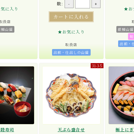
数:
-
+
お気に入り
★お
カートに入れる
取扱店
銀鱗山留
銀鱗山留
★お気に入り
旬
出前・
取扱店
出前・仕出しの山留
31-3-5
三陸寿司
天ぷら盛合せ
極上にぎ