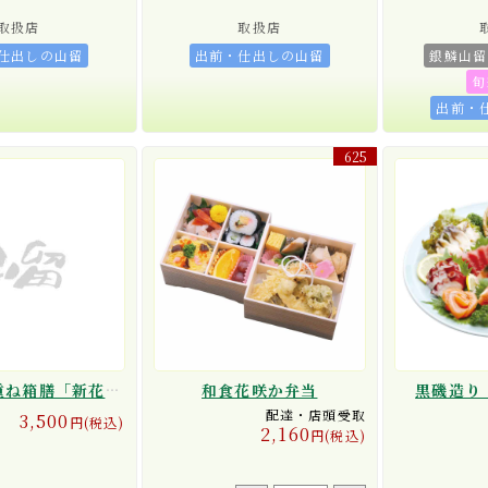
取扱店
取扱店
仕出しの山留
出前・仕出しの山留
銀鱗山留
旬
出前・
625
慶弔用2段重ね箱膳「新花山吹」
和食花咲か弁当
黒磯造り
配達・店頭受取
3,500
円(税込)
2,160
円(税込)