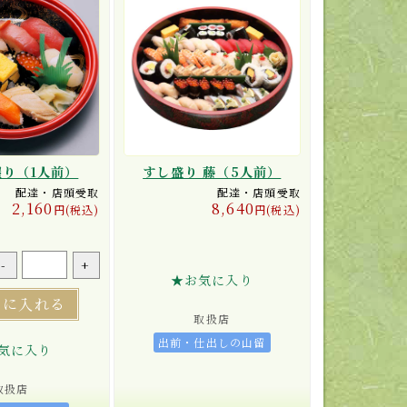
握り（1人前）
すし盛り 藤（5人前）
配達・店頭受取
配達・店頭受取
2,160
8,640
円(税込)
円(税込)
-
+
★お気に入り
トに入れる
取扱店
出前・仕出しの山留
気に入り
取扱店