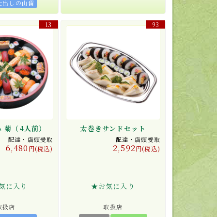
仕出しの山留
13
93
 菊（4人前）
太巻きサンドセット
配達・店頭受取
配達・店頭受取
6,480
2,592
円(税込)
円(税込)
気に入り
★お気に入り
取扱店
取扱店