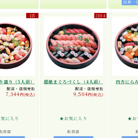
出前・
115
210-4
り盛り（5人前）
超絶まぐろづくし（4人前）
四方にらみ
配達・店頭受取
配達・店頭受取
7,344
9,504
円(税込)
円(税込)
お気に入り
★お気に入り
★お
取扱店
取扱店