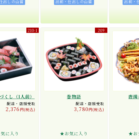
仕出しの山留
出前・仕出しの山留
出前・
210-1
209
づくし（1人前）
巻物語
唐揚
配達・店頭受取
配達・店頭受取
2,376
3,780
円(税込)
円(税込)
お気に入り
★お気に入り
★お