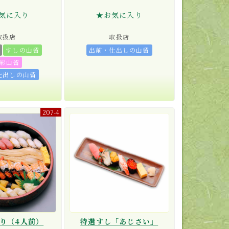
気に入り
★お気に入り
取扱店
取扱店
すしの山留
出前・仕出しの山留
彩山留
仕出しの山留
207-4
り（4人前）
特選すし「あじさい」