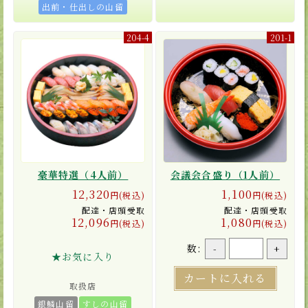
出前・仕出しの山留
204-4
201-1
豪華特選（4人前）
会議会合盛り（1人前）
12,320
1,100
円(税込)
円(税込)
配達・店頭受取
配達・店頭受取
12,096
1,080
円(税込)
円(税込)
数:
-
+
★お気に入り
カートに入れる
取扱店
銀鱗山留
すしの山留