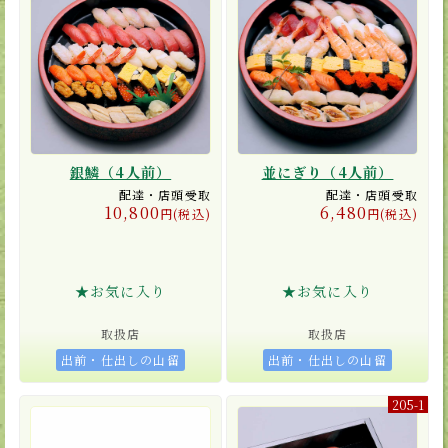
銀鱗（4人前）
並にぎり（4人前）
配達・店頭受取
配達・店頭受取
10,800
6,480
円(税込)
円(税込)
★お気に入り
★お気に入り
取扱店
取扱店
出前・仕出しの山留
出前・仕出しの山留
205-1