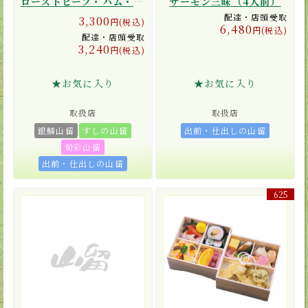
ローストビーフ・ハム・チーズセット
サーモン三昧（4人前）
配達・店頭受取
3,300
円(税込)
6,480
円(税込)
配達・店頭受取
3,240
円(税込)
★お気に入り
★お気に入り
取扱店
取扱店
銀鱗山留
すしの山留
出前・仕出しの山留
旬彩山留
出前・仕出しの山留
625