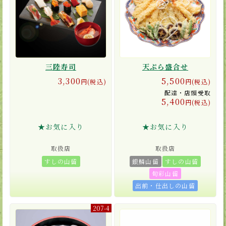
三陸寿司
天ぷら盛合せ
3,300
5,500
円(税込)
円(税込)
配達・店頭受取
5,400
円(税込)
★お気に入り
★お気に入り
取扱店
取扱店
すしの山留
銀鱗山留
すしの山留
旬彩山留
出前・仕出しの山留
207-4