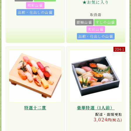
★お気に入り
旬彩山留
出前・仕出しの山留
取扱店
銀鱗山留
すしの山留
旬彩山留
出前・仕出しの山留
204-1
特選十二貫
豪華特選（1人前）
配達・店頭受取
3,024
円(税込)