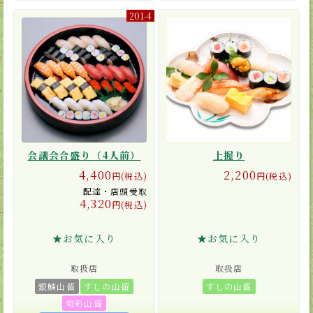
201-4
会議会合盛り（4人前）
上握り
4,400
2,200
円(税込)
円(税込)
配達・店頭受取
4,320
円(税込)
★お気に入り
★お気に入り
取扱店
取扱店
銀鱗山留
すしの山留
すしの山留
旬彩山留