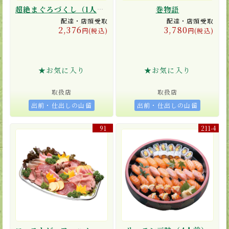
超絶まぐろづくし（1人前）
巻物語
配達・店頭受取
配達・店頭受取
2,376
3,780
円(税込)
円(税込)
★お気に入り
★お気に入り
取扱店
取扱店
出前・仕出しの山留
出前・仕出しの山留
91
211-4