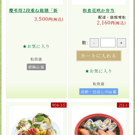
慶弔用2段重ね箱膳「新花山吹」
和食花咲か弁当
配達・店頭受取
3,500
円(税込)
2,160
円(税込)
数:
-
+
★お気に入り
カートに入れる
取扱店
銀鱗山留
★お気に入り
取扱店
出前・仕出しの山留
904-3-5
211-1