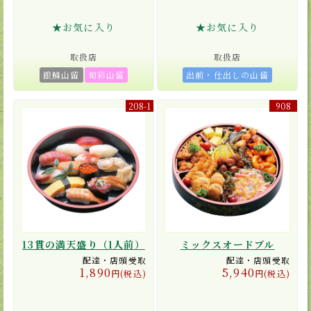
★お気に入り
★お気に入り
取扱店
取扱店
銀鱗山留
旬彩山留
出前・仕出しの山留
208-1
908
13貫の満天盛り（1人前）
ミックスオードブル
配達・店頭受取
配達・店頭受取
1,890
5,940
円(税込)
円(税込)