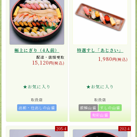
極上にぎり（4人前）
特選すし「あじさい」
配達・店頭受取
1,980
円(税込)
15,120
円(税込)
★お気に入り
★お気に入り
取扱店
取扱店
出前・仕出しの山留
銀鱗山留
すしの山留
旬彩山留
205-4
202-4