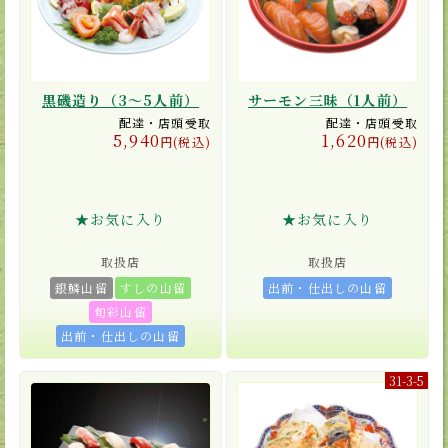
黒磯造り（3〜5人前）
サーモン三昧（1人前）
配達・店頭受取
配達・店頭受取
5,940
1,620
円(税込)
円(税込)
★お気に入り
★お気に入り
取扱店
取扱店
銀鱗山留
すしの山留
出前・仕出しの山留
旬彩山留
出前・仕出しの山留
31-3-5