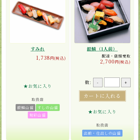
すみれ
銀鱗（1人前）
配達・店頭受取
1,738
円(税込)
2,700
円(税込)
数:
-
+
★お気に入り
カートに入れる
取扱店
銀鱗山留
すしの山留
★お気に入り
旬彩山留
取扱店
出前・仕出しの山留