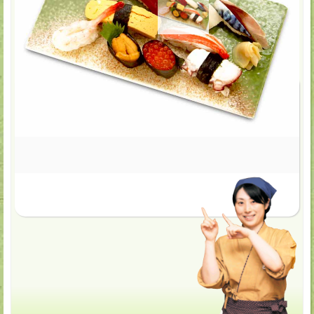
1,650
円(税込)
★お気に入り
すしランチ（特上）
すしの山留の「わくわくランチ」
山留の寿司と言えばこれ！