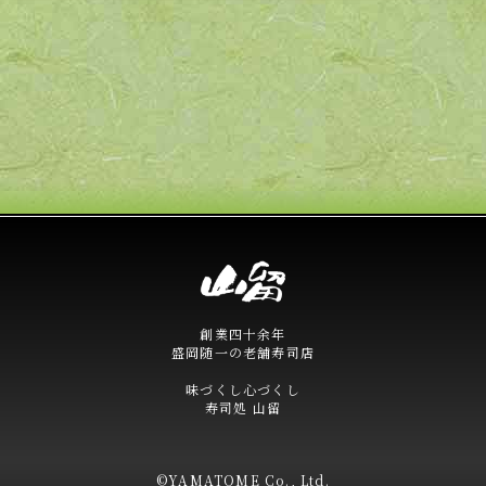
創業四十余年
盛岡随一の老舗寿司店
味づくし心づくし
寿司処 山留
©YAMATOME Co., Ltd.