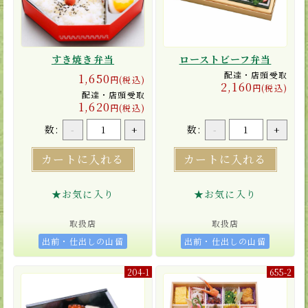
すき焼き弁当
ローストビーフ弁当
配達・店頭受取
1,650
円(税込)
2,160
円(税込)
配達・店頭受取
1,620
円(税込)
数:
数:
-
+
-
+
カートに入れる
カートに入れる
★お気に入り
★お気に入り
取扱店
取扱店
出前・仕出しの山留
出前・仕出しの山留
204-1
655-2