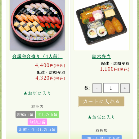
会議会合盛り（4人前）
助六弁当
配達・店頭受取
4,400
円(税込)
1,100
円(税込)
配達・店頭受取
4,320
円(税込)
数:
-
+
★お気に入り
カートに入れる
取扱店
銀鱗山留
すしの山留
★お気に入り
旬彩山留
出前・仕出しの山留
取扱店
出前・仕出しの山留