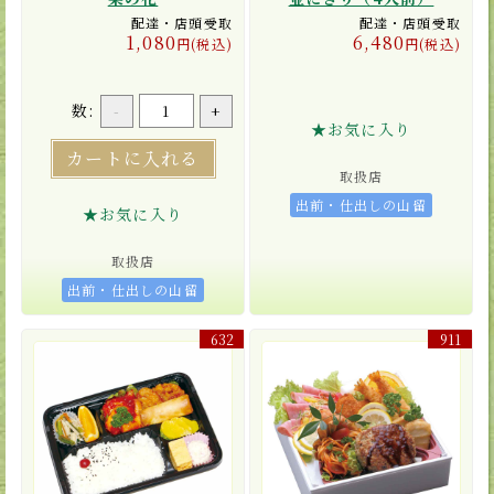
配達・店頭受取
配達・店頭受取
1,080
6,480
円(税込)
円(税込)
数:
-
+
★お気に入り
カートに入れる
取扱店
出前・仕出しの山留
★お気に入り
取扱店
出前・仕出しの山留
632
911