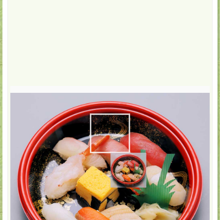
配達・店頭受取
2,160
円(税込)
数:
-
+