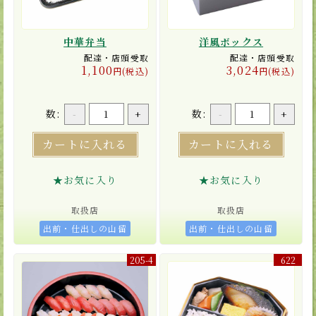
中華弁当
洋風ボックス
配達・店頭受取
配達・店頭受取
1,100
3,024
円(税込)
円(税込)
数:
数:
-
+
-
+
カートに入れる
カートに入れる
★お気に入り
★お気に入り
取扱店
取扱店
出前・仕出しの山留
出前・仕出しの山留
205-4
622