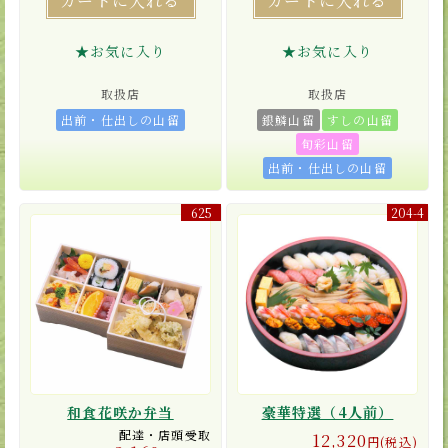
カートに入れる
カートに入れる
★お気に入り
★お気に入り
取扱店
取扱店
出前・仕出しの山留
銀鱗山留
すしの山留
旬彩山留
出前・仕出しの山留
625
204-4
和食花咲か弁当
豪華特選（4人前）
配達・店頭受取
12,320
円(税込)