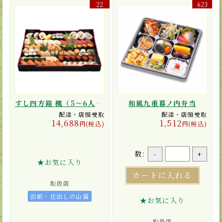
22
623
すし四方箱 楓（5〜6人前）
和風九重幕ノ内弁当
配達・店頭受取
配達・店頭受取
14,688
1,512
円(税込)
円(税込)
数:
-
+
★お気に入り
カートに入れる
取扱店
出前・仕出しの山留
★お気に入り
取扱店