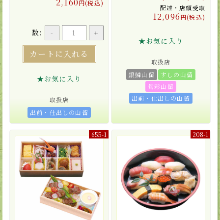
2,160
円(税込)
配達・店頭受取
12,096
円(税込)
数:
-
+
★お気に入り
カートに入れる
取扱店
銀鱗山留
すしの山留
★お気に入り
旬彩山留
出前・仕出しの山留
取扱店
出前・仕出しの山留
655-1
208-1