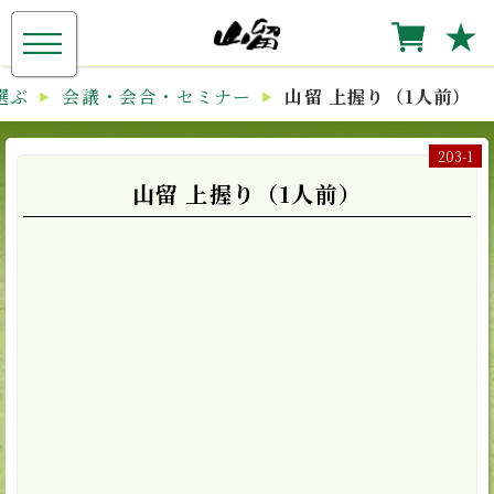
≡
★
選ぶ
会議・会合・セミナー
山留 上握り（1人前）
203-1
山留 上握り（1人前）