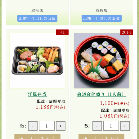
取扱店
取扱店
出前・仕出しの山留
出前・仕出しの山留
41
201-1
洋風弁当
会議会合盛り（1人前）
配達・店頭受取
1,100
円(税込)
1,188
円(税込)
配達・店頭受取
1,080
円(税込)
数:
数:
-
+
-
+