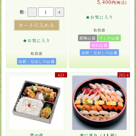
5,400
円(税込)
数:
-
+
★お気に入り
カートに入れる
取扱店
銀鱗山留
すしの山留
★お気に入り
旬彩山留
出前・仕出しの山留
取扱店
出前・仕出しの山留
613
202-4
菜の花
並にぎり（4人前）