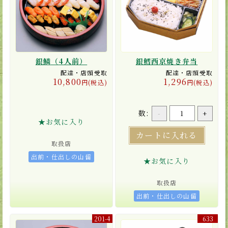
銀鱗（4人前）
銀鱈西京焼き弁当
配達・店頭受取
配達・店頭受取
10,800
1,296
円(税込)
円(税込)
数:
-
+
★お気に入り
カートに入れる
取扱店
出前・仕出しの山留
★お気に入り
取扱店
出前・仕出しの山留
201-4
633