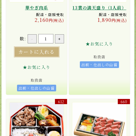
華やぎ肉系
13貫の満天盛り（1人前）
配達・店頭受取
配達・店頭受取
2,160
1,890
円(税込)
円(税込)
数:
-
+
★お気に入り
カートに入れる
取扱店
出前・仕出しの山留
★お気に入り
取扱店
出前・仕出しの山留
612
660