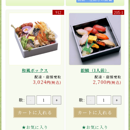
912
205-1
和風ボックス
銀鱗（1人前）
配達・店頭受取
配達・店頭受取
3,024
2,700
円(税込)
円(税込)
数:
数:
-
+
-
+
カートに入れる
カートに入れる
★お気に入り
★お気に入り