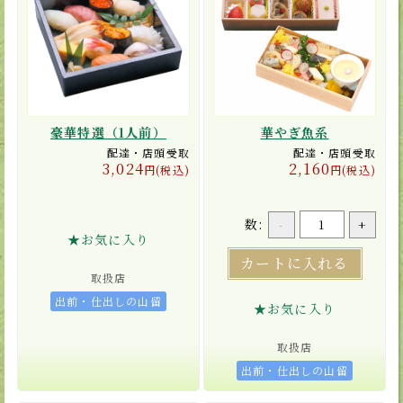
豪華特選（1人前）
華やぎ魚系
配達・店頭受取
配達・店頭受取
3,024
2,160
円(税込)
円(税込)
数:
-
+
★お気に入り
カートに入れる
取扱店
出前・仕出しの山留
★お気に入り
取扱店
出前・仕出しの山留