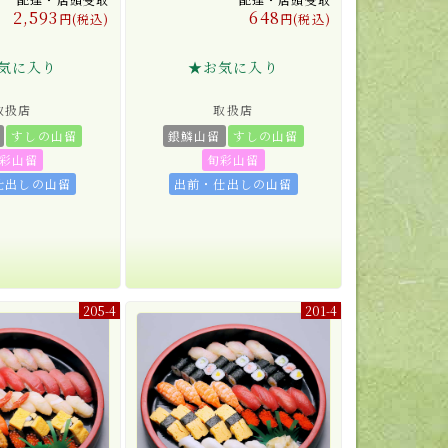
2,593
648
円(税込)
円(税込)
気に入り
★お気に入り
取扱店
取扱店
すしの山留
銀鱗山留
すしの山留
彩山留
旬彩山留
仕出しの山留
出前・仕出しの山留
205-4
201-4