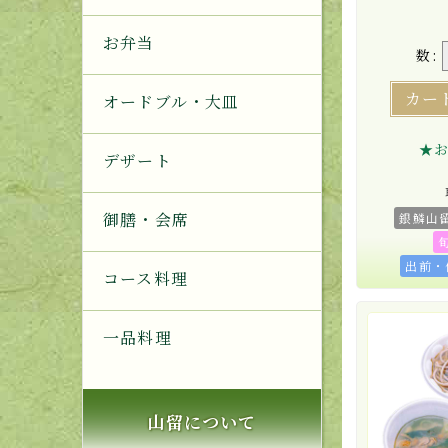
お弁当
数:
カー
オードブル・大皿
★
デザート
御膳・会席
銀鱗山
出前・
コース料理
一品料理
山留について