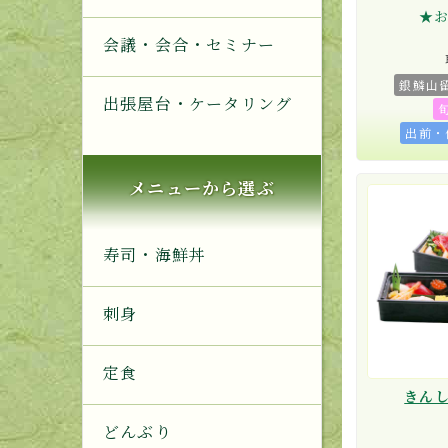
★
会議・会合・セミナー
銀鱗山
出張屋台・ケータリング
出前・
メニューから選ぶ
寿司・海鮮丼
刺身
定食
きんし
どんぶり