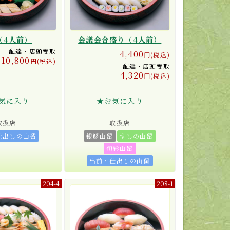
（4人前）
会議会合盛り（4人前）
配達・店頭受取
4,400
円(税込)
10,800
円(税込)
配達・店頭受取
4,320
円(税込)
気に入り
★お気に入り
取扱店
取扱店
仕出しの山留
銀鱗山留
すしの山留
旬彩山留
出前・仕出しの山留
204-4
208-1