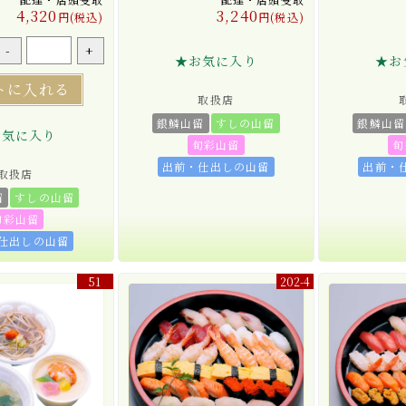
4,320
3,240
円(税込)
円(税込)
-
+
★お気に入り
★お
トに入れる
取扱店
銀鱗山留
すしの山留
銀鱗山留
お気に入り
旬彩山留
旬
出前・仕出しの山留
出前・
取扱店
留
すしの山留
旬彩山留
仕出しの山留
51
202-4