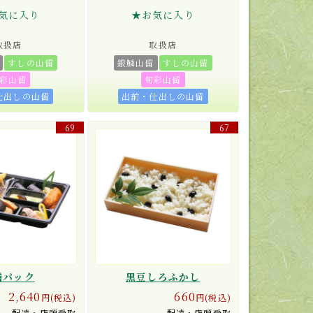
気に入り
★お気に入り
取扱店
取扱店
すしの山留
銀鱗山留
すしの山留
彩山留
旬彩山留
仕出しの山留
出前・仕出しの山留
69
67
膳パック
黒豆しろふかし
2,640
660
円(税込)
円(税込)
配達・店頭受取
配達・店頭受取