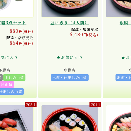
て器3点セット
並にぎり（4人前）
銀鱗
配達・店頭受取
880
円(税込)
6,480
円(税込)
配達・店頭受取
864
円(税込)
お気に入り
★お気に入り
★お
取扱店
取扱店
留
すしの山留
出前・仕出しの山留
出前・
旬彩山留
仕出しの山留
205-1
201-1