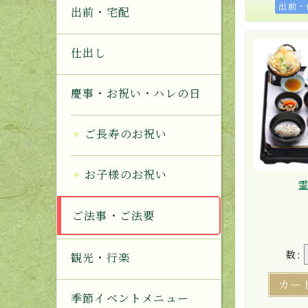
出前・
出前・宅配
仕出し
慶事・お祝い・ハレの日
ご長寿のお祝い
お子様のお祝い
ご法事・ご法要
数:
観光・行楽
カー
季節イベントメニュー