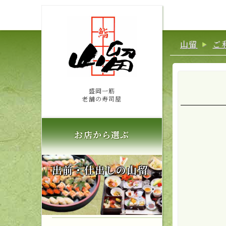
山留
ご
盛岡一筋
老舗の寿司屋
お店から選ぶ
出前・仕出しの山留