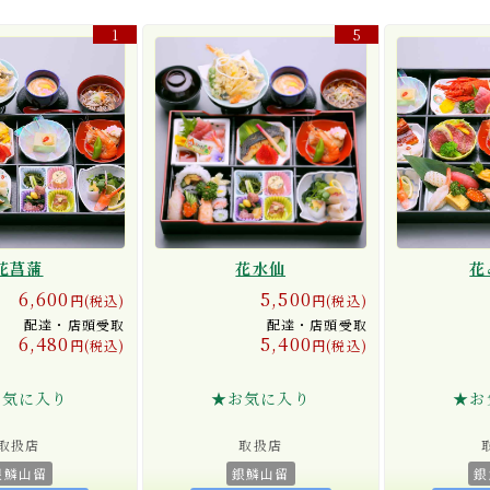
1
5
花菖蒲
花水仙
花
6,600
5,500
円(税込)
円(税込)
配達・店頭受取
配達・店頭受取
6,480
5,400
円(税込)
円(税込)
お気に入り
★お気に入り
★お
取扱店
取扱店
銀鱗山留
銀鱗山留
銀