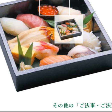
特選（1人前）
ロ、穴子一本、自家製〆鯖、生うになど入っております。
その他の「ご法事・ご法