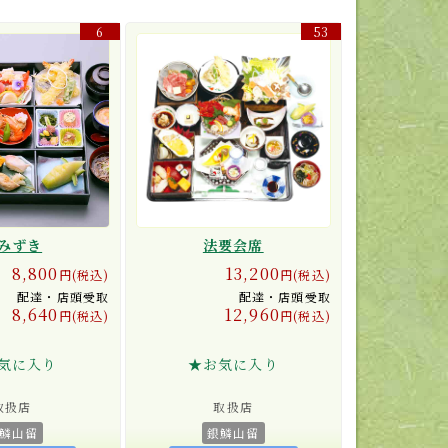
6
53
みずき
法要会席
8,800
13,200
円(税込)
円(税込)
配達・店頭受取
配達・店頭受取
8,640
12,960
円(税込)
円(税込)
気に入り
★お気に入り
取扱店
取扱店
鱗山留
銀鱗山留