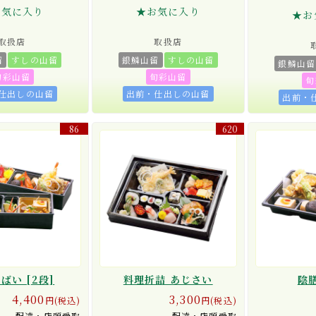
お気に入り
★お気に入り
★お
取扱店
取扱店
留
すしの山留
銀鱗山留
すしの山留
銀鱗山留
旬彩山留
旬彩山留
旬
仕出しの山留
出前・仕出しの山留
出前・
86
620
ばい [2段]
料理折詰 あじさい
陰
4,400
3,300
円(税込)
円(税込)
配達・店頭受取
配達・店頭受取