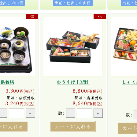
仕出しの山留
出前・仕出しの山留
出前・
30
85
霊供養膳
ゆうすげ [3段]
しゃくな
3,300
8,800
円(税込)
円(税込)
配達・店頭受取
配達・店頭受取
3,240
8,640
円(税込)
円(税込)
数:
-
+
-
+
数:
トに入れる
カートに入れる
カー