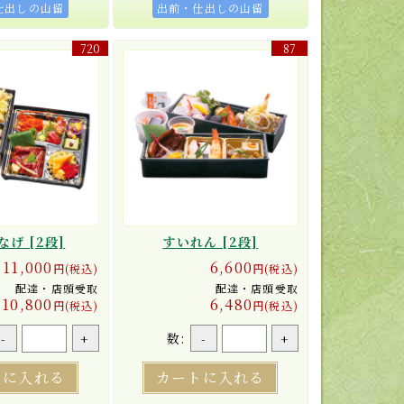
仕出しの山留
出前・仕出しの山留
720
87
げ [2段]
すいれん [2段]
11,000
6,600
円(税込)
円(税込)
配達・店頭受取
配達・店頭受取
10,800
6,480
円(税込)
円(税込)
数:
-
+
-
+
トに入れる
カートに入れる