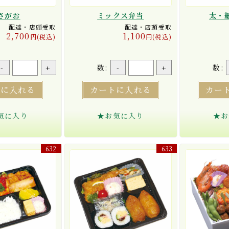
さがお
ミックス弁当
太・
配達・店頭受取
配達・店頭受取
2,700
1,100
円(税込)
円(税込)
数:
数:
-
+
-
+
トに入れる
カートに入れる
カー
気に入り
★お気に入り
★お
632
633