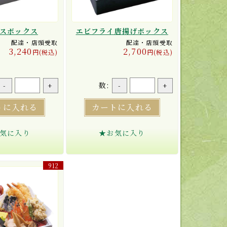
スボックス
エビフライ唐揚げボックス
配達・店頭受取
配達・店頭受取
3,240
2,700
円(税込)
円(税込)
数:
-
+
-
+
トに入れる
カートに入れる
気に入り
★お気に入り
912