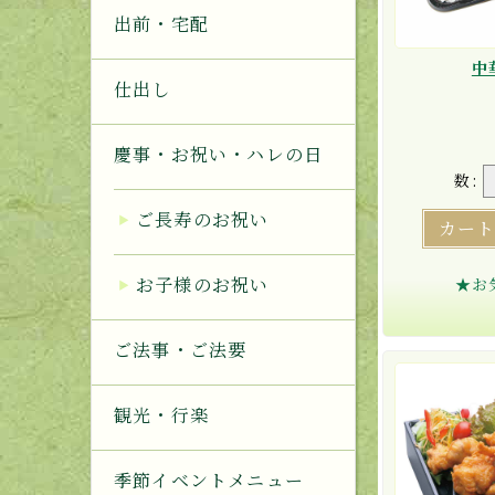
出前・宅配
中
仕出し
慶事・お祝い・ハレの日
数:
ご長寿のお祝い
カー
お子様のお祝い
★お
ご法事・ご法要
観光・行楽
季節イベントメニュー