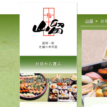
山留
お
盛岡一筋
老舗の寿司屋
お店から選ぶ
出前・仕出しの山留