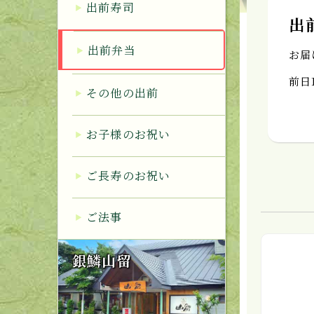
出前寿司
出
出前弁当
お届
前日
その他の出前
お子様のお祝い
ご長寿のお祝い
ご法事
銀鱗山留