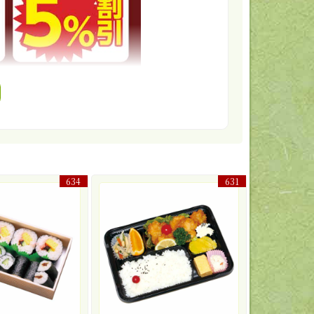
634
631
ちら