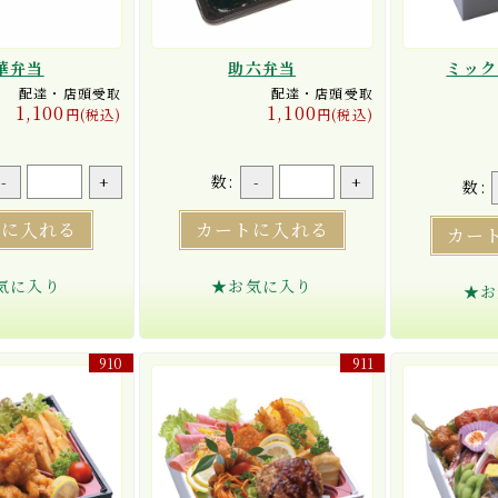
華弁当
助六弁当
ミック
配達・店頭受取
配達・店頭受取
1,100
1,100
円(税込)
円(税込)
数:
-
+
-
+
数:
トに入れる
カートに入れる
カー
気に入り
★お気に入り
★お
910
911