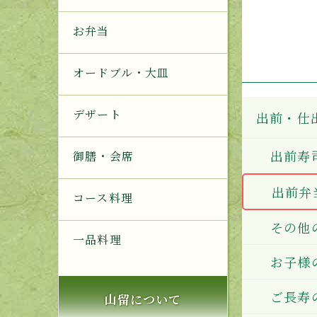
お弁当
オードブル・大皿
デザート
出前・仕
出前寿
御膳・会席
出前弁
コース料理
その他
一品料理
お子様
ご長寿
山留について