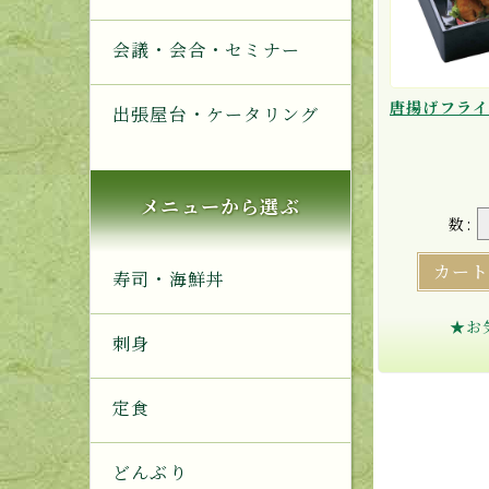
会議・会合・セミナー
出張屋台・ケータリング
メニューから選ぶ
数:
カー
寿司・海鮮丼
★お
刺身
定食
どんぶり