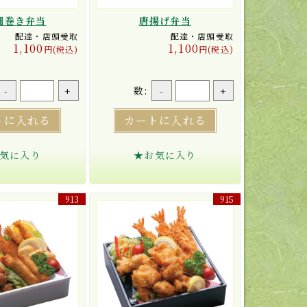
細巻き弁当
唐揚げ弁当
配達・店頭受取
配達・店頭受取
1,100
1,100
円(税込)
円(税込)
数:
-
+
-
+
トに入れる
カートに入れる
気に入り
★お気に入り
913
915