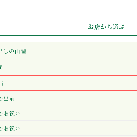
お店から選ぶ
出しの山留
司
当
の出前
のお祝い
のお祝い