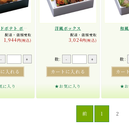
唐揚げフライドポテト ボックス
洋風ボックス
和風
配達・店頭受取
配達・店頭受取
1,944
3,024
円(税込)
円(税込)
数:
数:
-
+
-
+
トに入れる
カートに入れる
カー
気に入り
★お気に入り
★お
前
1
2