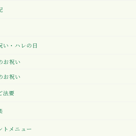
配
祝い・ハレの日
のお祝い
のお祝い
ご法要
楽
ントメニュー