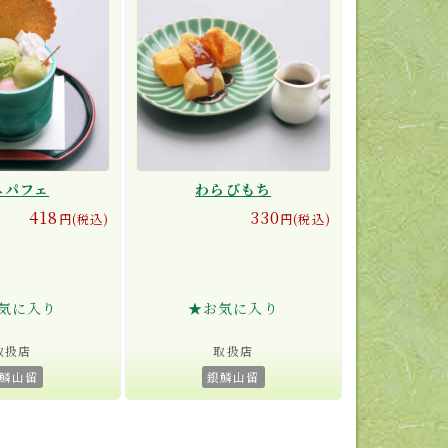
ニパフェ
わらびもち
418
330
円(税込)
円(税込)
気に入り
★お気に入り
取扱店
取扱店
鱗山留
銀鱗山留