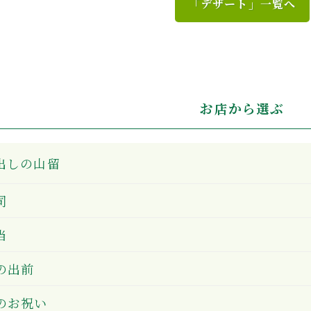
「デザート」一覧へ
お店から選ぶ
出しの山留
司
当
の出前
のお祝い