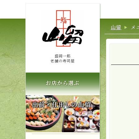
山留
メ
盛岡一筋
老舗の寿司屋
お店から選ぶ
出前・仕出しの山留