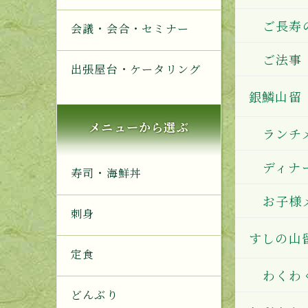
ご長寿
会議・会合・セミナー
ご法事
出張屋台・ケータリング
銀鱗山留
メニューから選ぶ
ランチ
ディナ
寿司・海鮮丼
お子様
刺身
すしの山
定食
わくわ
どんぶり