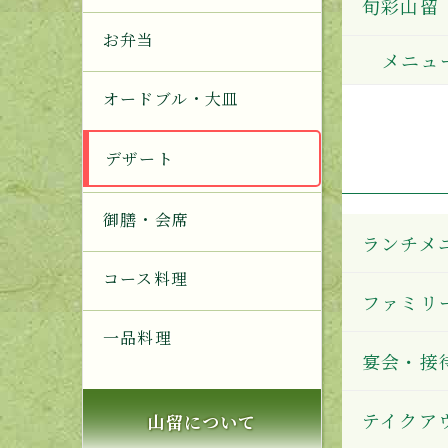
旬彩山留
お弁当
メニュ
オードブル・大皿
デザート
御膳・会席
ランチメ
コース料理
ファミリ
一品料理
宴会・接
テイクア
山留について