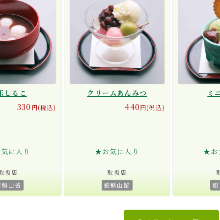
玉しるこ
クリームあんみつ
ミ
330
440
円(税込)
円(税込)
お気に入り
★お気に入り
★お
取扱店
取扱店
銀鱗山留
銀鱗山留
銀