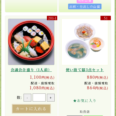
旬彩山留
出前・仕出しの山留
201-1
51
会議会合盛り（1人前）
使い捨て器3点セット
1,100
880
円(税込)
円(税込)
配達・店頭受取
配達・店頭受取
1,080
864
円(税込)
円(税込)
数:
-
+
★お気に入り
カートに入れる
取扱店