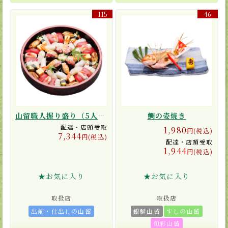
115
46
山留職人握り盛り（5人前）
鯛の姿焼き
配達・店頭受取
1,980
円(税込)
7,344
円(税込)
配達・店頭受取
1,944
円(税込)
★お気に入り
★お気に入り
取扱店
取扱店
出前・仕出しの山留
銀鱗山留
すしの山留
旬彩山留