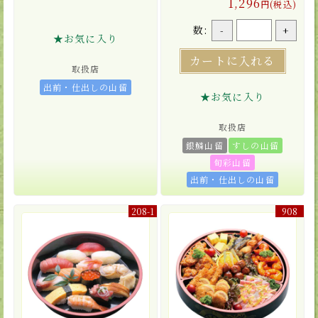
1,296
円(税込)
数:
-
+
★お気に入り
カートに入れる
取扱店
出前・仕出しの山留
★お気に入り
取扱店
銀鱗山留
すしの山留
旬彩山留
出前・仕出しの山留
208-1
908