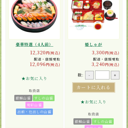
豪華特選（4人前）
姫しゃが
12,320
3,300
円(税込)
円(税込)
配達・店頭受取
配達・店頭受取
12,096
3,240
円(税込)
円(税込)
数:
-
+
★お気に入り
カートに入れる
取扱店
銀鱗山留
すしの山留
★お気に入り
旬彩山留
出前・仕出しの山留
取扱店
銀鱗山留
すしの山留