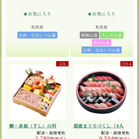
★お気に入り
★お気に入り
取扱店
取扱店
出前・仕出しの山留
銀鱗山留
すしの山留
旬彩山留
出前・仕出しの山留
626
210-4
鯛・赤飯（すし）の料理折詰
超絶まぐろづくし（4人前）
配達・店頭受取
配達・店頭受取
3,780
9,504
円(税込)
円(税込)