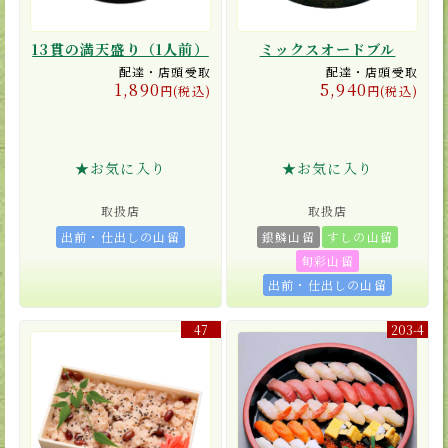
13貫の満天盛り（1人前）
ミックスオードブル
配達・店頭受取
配達・店頭受取
1,890
5,940
円(税込)
円(税込)
★お気に入り
★お気に入り
取扱店
取扱店
出前・仕出しの山留
銀鱗山留
すしの山留
旬彩山留
出前・仕出しの山留
47
203-4