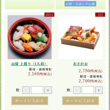
出前・仕出しの山留
203-1
322
山留 上握り（1人前）
あさがお
配達・店頭受取
2,750
円(税込)
2,160
円(税込)
配達・店頭受取
2,700
円(税込)
数:
数:
-
+
-
+
カートに入れる
カートに入れる