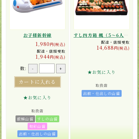
お子様新幹線
すし四方箱 楓（5〜6人前）
配達・店頭受取
1,980
円(税込)
14,688
円(税込)
配達・店頭受取
1,944
円(税込)
数:
-
+
★お気に入り
カートに入れる
取扱店
出前・仕出しの山留
★お気に入り
取扱店
銀鱗山留
すしの山留
旬彩山留
出前・仕出しの山留