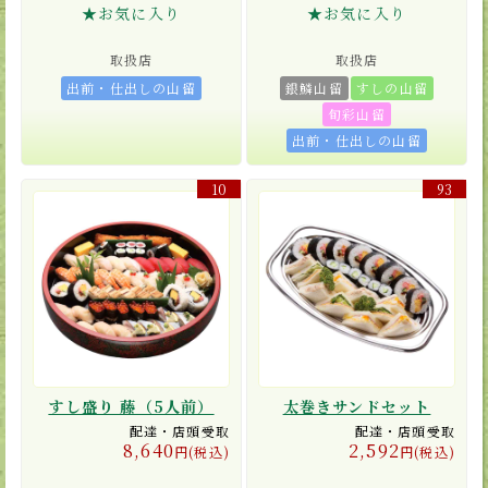
★お気に入り
★お気に入り
取扱店
取扱店
出前・仕出しの山留
銀鱗山留
すしの山留
旬彩山留
出前・仕出しの山留
10
93
すし盛り 藤（5人前）
太巻きサンドセット
配達・店頭受取
配達・店頭受取
8,640
2,592
円(税込)
円(税込)