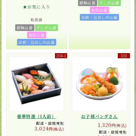
銀鱗山留
すしの山留
★お気に入り
旬彩山留
出前・仕出しの山留
取扱店
銀鱗山留
すしの山留
旬彩山留
出前・仕出しの山留
204-1
320
豪華特選（1人前）
お子様パンダさん
配達・店頭受取
1,320
円(税込)
3,024
円(税込)
配達・店頭受取