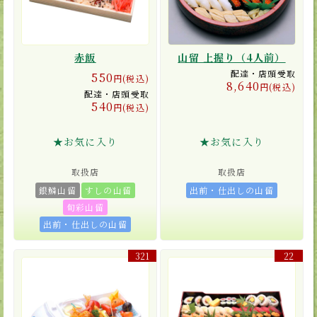
赤飯
山留 上握り（4人前）
配達・店頭受取
550
円(税込)
8,640
円(税込)
配達・店頭受取
540
円(税込)
★お気に入り
★お気に入り
取扱店
取扱店
銀鱗山留
すしの山留
出前・仕出しの山留
旬彩山留
出前・仕出しの山留
321
22