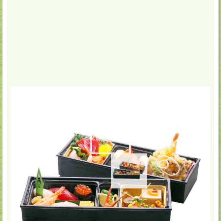
安全、安心！夏場は保冷パック使用！
4,400
円(税込)
配達・店頭受取
4,320
円(税込)
数:
-
+