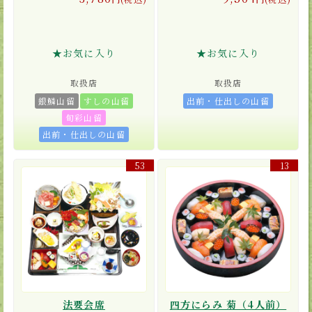
★お気に入り
★お気に入り
取扱店
取扱店
銀鱗山留
すしの山留
出前・仕出しの山留
旬彩山留
出前・仕出しの山留
53
13
法要会席
四方にらみ 菊（4人前）