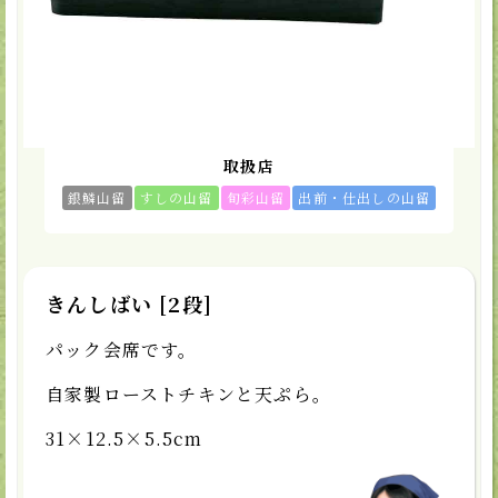
カートに入れる
★お気に入り
取扱店
銀鱗山留
すしの山留
旬彩山留
出前・仕出しの山留
きんしばい [2段]
パック会席です。
自家製ローストチキンと天ぷら。
31×12.5×5.5cm