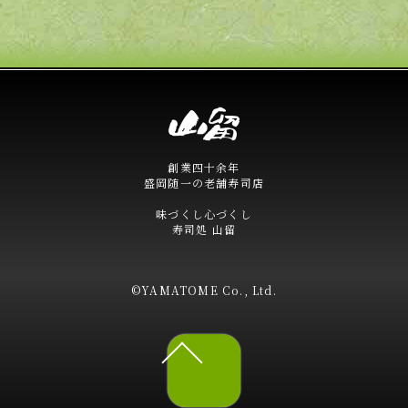
創業四十余年
盛岡随一の老舗寿司店
味づくし心づくし
寿司処 山留
©YAMATOME Co., Ltd.