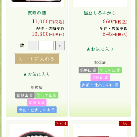
賀寿の膳
黒豆しろふかし
11,000
660
円(税込)
円(税込)
配達・店頭受取
配達・店頭受取
10,800
648
円(税込)
円(税込)
数:
-
+
★お気に入り
カートに入れる
取扱店
銀鱗山留
すしの山留
★お気に入り
旬彩山留
出前・仕出しの山留
取扱店
銀鱗山留
すしの山留
旬彩山留
出前・仕出しの山留
204-4
65