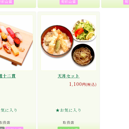
旬彩山留
旬彩山留
旬
選十二貫
天丼セット
1,100
円(税込)
お気に入り
★お気に入り
取扱店
取扱店