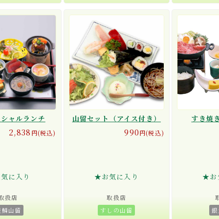
ペシャルランチ
山留セット（アイス付き）
すき焼
2,838
990
円(税込)
円(税込)
お気に入り
★お気に入り
★お
取扱店
取扱店
銀鱗山留
すしの山留
銀