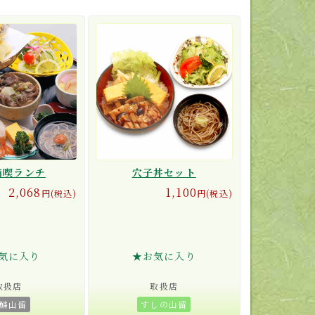
満喫ランチ
穴子丼セット
2,068
1,100
円(税込)
円(税込)
気に入り
★お気に入り
取扱店
取扱店
鱗山留
すしの山留