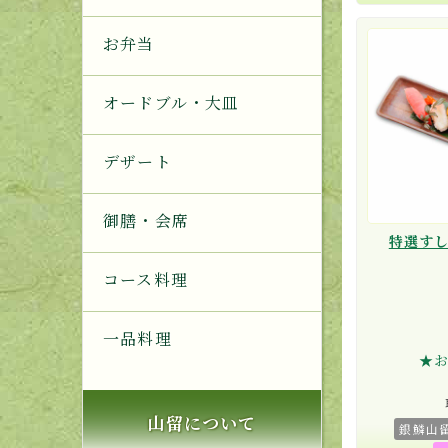
お弁当
オードブル・大皿
デザート
御膳・会席
特選す
コース料理
一品料理
★
山留について
銀鱗山