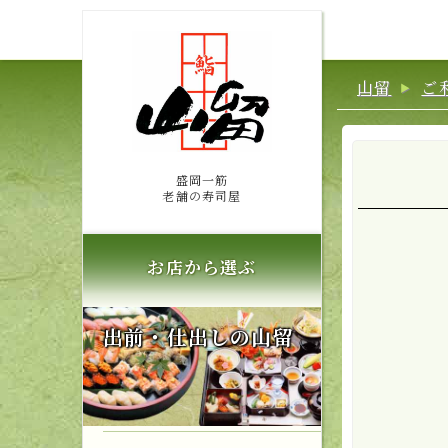
山留
ご
盛岡一筋
老舗の寿司屋
お店から選ぶ
出前・仕出しの山留