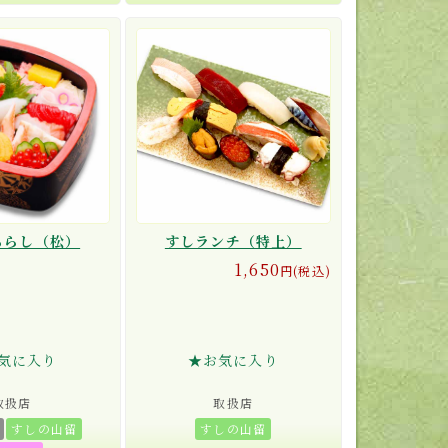
ちらし（松）
すしランチ（特上）
1,650
円(税込)
気に入り
★お気に入り
取扱店
取扱店
すしの山留
すしの山留