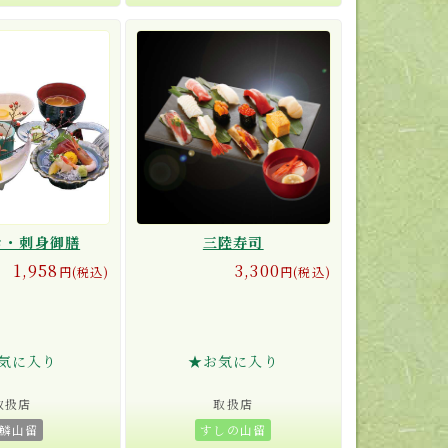
き・刺身御膳
三陸寿司
1,958
3,300
円(税込)
円(税込)
気に入り
★お気に入り
取扱店
取扱店
鱗山留
すしの山留