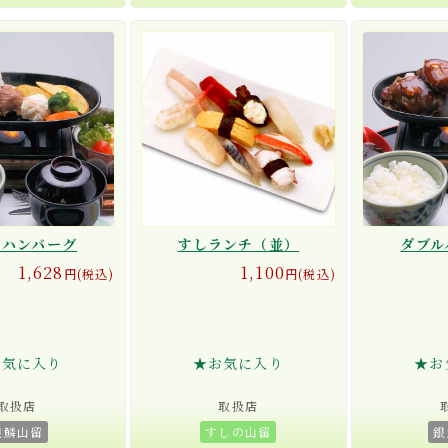
しハンバーグ
すしランチ（並）
ダブル
1,628
1,100
円(税込)
円(税込)
お気に入り
★お気に入り
★お
取扱店
取扱店
銀鱗山留
すしの山留
銀