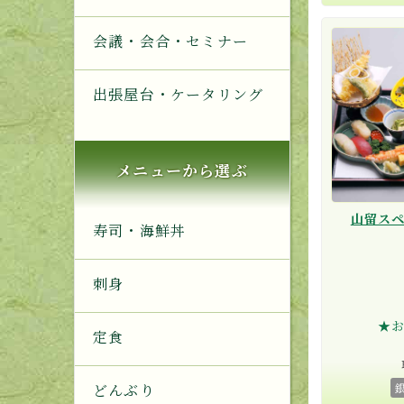
会議・会合・セミナー
出張屋台・ケータリング
メニューから選ぶ
山留ス
寿司・海鮮丼
刺身
★
定食
どんぶり