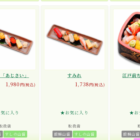
し「あじさい」
すみれ
江戸前
1,980
1,738
円(税込)
円(税込)
お気に入り
★お気に入り
★お
取扱店
取扱店
留
すしの山留
銀鱗山留
すしの山留
銀鱗山留