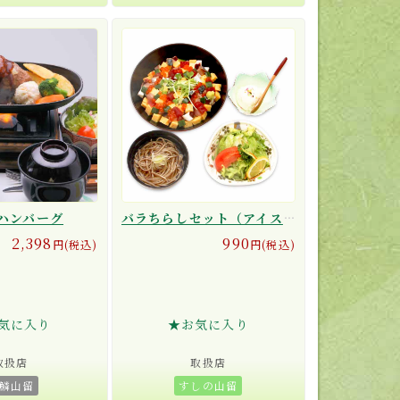
ハンバーグ
バラちらしセット（アイス付き）
2,398
990
円(税込)
円(税込)
気に入り
★お気に入り
取扱店
取扱店
鱗山留
すしの山留