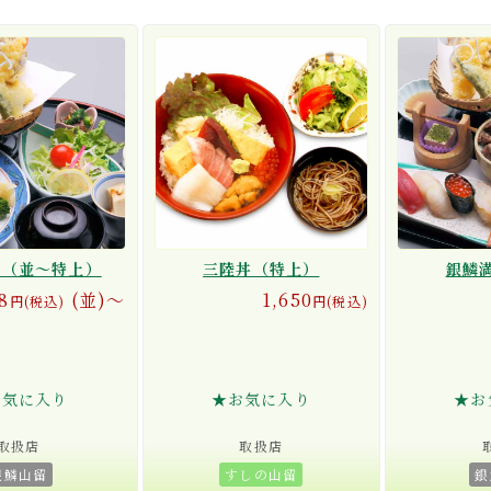
食（並〜特上）
三陸丼（特上）
銀鱗
8
(並)〜
1,650
円(税込)
円(税込)
お気に入り
★お気に入り
★お
取扱店
取扱店
銀鱗山留
すしの山留
銀