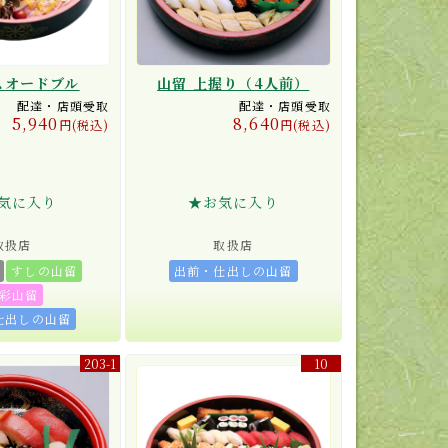
スオードブル
山留 上握り（4人前）
配達・店頭受取
配達・店頭受取
5,940
8,640
円(税込)
円(税込)
気に入り
★お気に入り
取扱店
取扱店
すしの山留
出前・仕出しの山留
彩山留
仕出しの山留
203-1
10