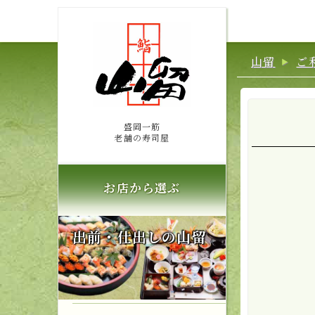
山留
ご
盛岡一筋
老舗の寿司屋
お店から選ぶ
出前・仕出しの山留