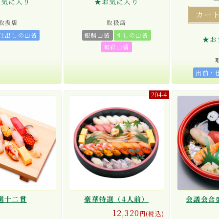
お気に入り
★お気に入り
カー
取扱店
取扱店
仕出しの山留
銀鱗山留
すしの山留
★お
旬彩山留
出前・
204-4
選十二貫
豪華特選（4人前）
会議会合
12,320
円(税込)