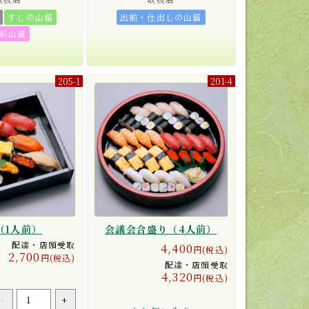
すしの山留
出前・仕出しの山留
彩山留
205-1
201-4
（1人前）
会議会合盛り（4人前）
配達・店頭受取
4,400
円(税込)
2,700
円(税込)
配達・店頭受取
4,320
円(税込)
-
+