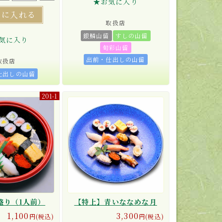
★お気に入り
トに入れる
取扱店
銀鱗山留
すしの山留
気に入り
旬彩山留
出前・仕出しの山留
取扱店
仕出しの山留
201-1
盛り（1人前）
【特上】青いななめな月
1,100
3,300
円(税込)
円(税込)