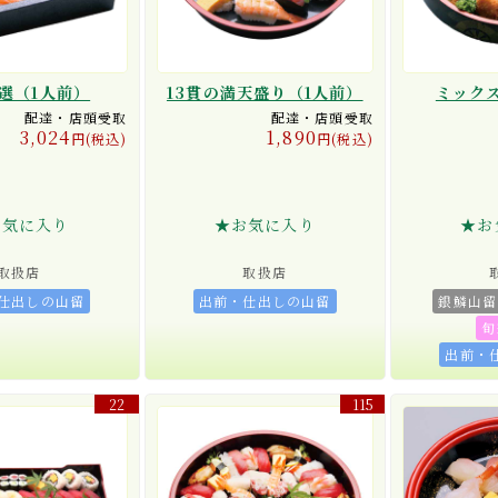
選（1人前）
13貫の満天盛り（1人前）
ミック
配達・店頭受取
配達・店頭受取
3,024
1,890
円(税込)
円(税込)
お気に入り
★お気に入り
★お
取扱店
取扱店
仕出しの山留
出前・仕出しの山留
銀鱗山留
旬
出前・
22
115