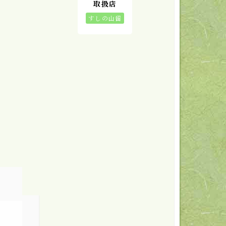
取扱店
すしの山留