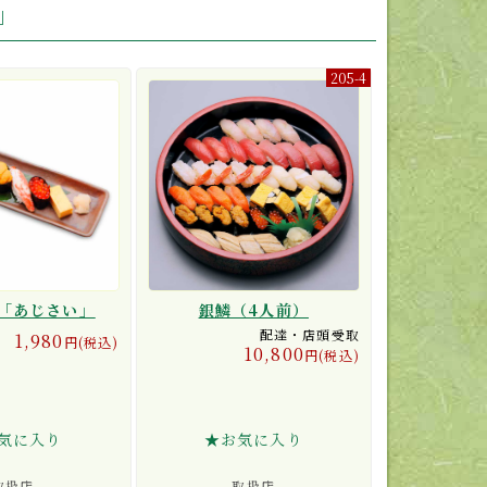
」
205-4
「あじさい」
銀鱗（4人前）
配達・店頭受取
1,980
円(税込)
10,800
円(税込)
気に入り
★お気に入り
取扱店
取扱店