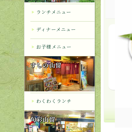
ランチメニュー
ディナーメニュー
上握
お子様メニュー
親方
「ワ
すしの山留
わくわくランチ
旬彩山留