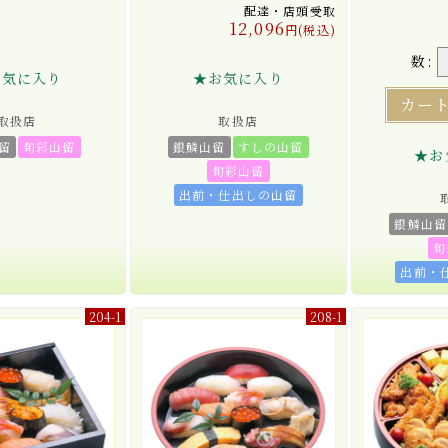
配達・店頭受取
12,096
円(税込)
数:
お気に入り
★お気に入り
カー
取扱店
取扱店
留
旬彩山留
銀鱗山留
すしの山留
★お
旬彩山留
出前・仕出しの山留
銀鱗山留
旬
出前・
204-1
208-1