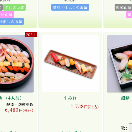
留
すしの山留
出前・仕出しの山留
銀鱗山留
旬彩山留
旬
仕出しの山留
202-4
り（4人前）
すみれ
銀鱗
配達・店頭受取
1,738
円(税込)
6,480
円(税込)
数: