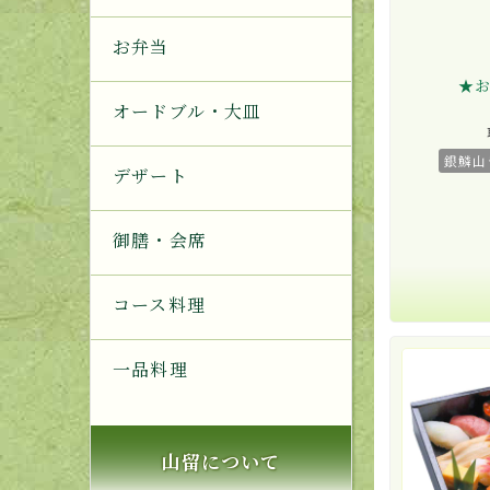
お弁当
★
オードブル・大皿
銀鱗山
デザート
御膳・会席
コース料理
一品料理
山留について