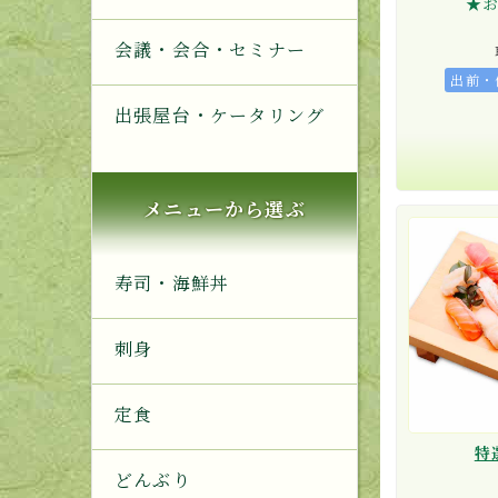
★
会議・会合・セミナー
出前・
出張屋台・ケータリング
メニューから選ぶ
寿司・海鮮丼
刺身
定食
特
どんぶり