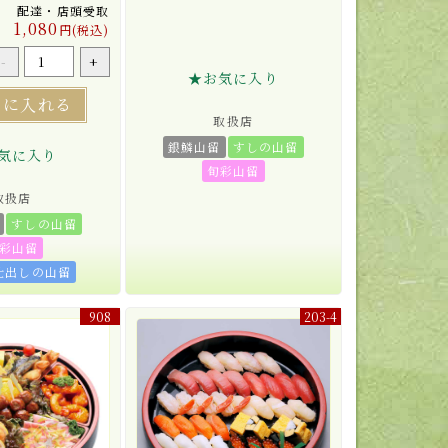
配達・店頭受取
1,080
円(税込)
-
+
★お気に入り
トに入れる
取扱店
銀鱗山留
すしの山留
気に入り
旬彩山留
取扱店
すしの山留
彩山留
仕出しの山留
908
203-4