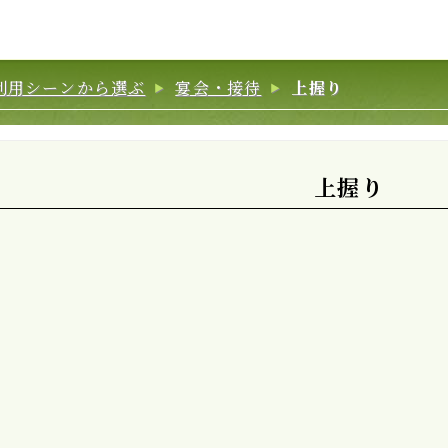
利用シーンから選ぶ
宴会・接待
上握り
上握り