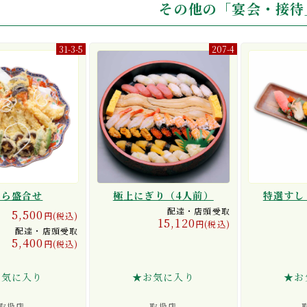
その他の「宴会・接待
31-3-5
207-4
ぷら盛合せ
極上にぎり（4人前）
特選すし
配達・店頭受取
5,500
円(税込)
15,120
円(税込)
配達・店頭受取
5,400
円(税込)
お気に入り
★お気に入り
★お
取扱店
取扱店