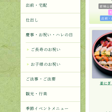
出前・宅配
銀鱗山
出前・
仕出し
慶事・お祝い・ハレの日
ご長寿のお祝い
お子様のお祝い
ご法事・ご法要
並にぎ
観光・行楽
季節イベントメニュー