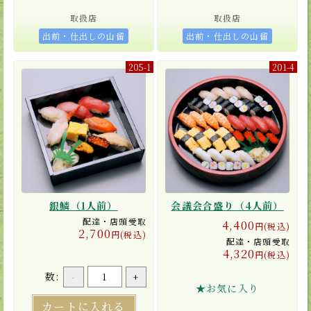
取扱店
取扱店
出前・仕出しの山留
出前・仕出しの山留
205-1
201-4
銀鱗（1人前）
会議会合盛り（4人前）
配達・店頭受取
4,400
円(税込)
2,700
円(税込)
配達・店頭受取
4,320
円(税込)
数:
-
+
★お気に入り
カートに入れる