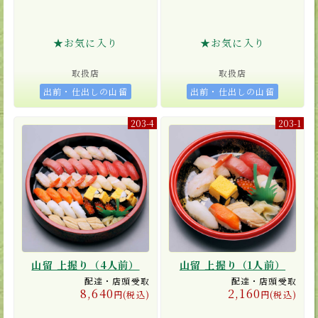
★お気に入り
★お気に入り
取扱店
取扱店
出前・仕出しの山留
出前・仕出しの山留
203-4
203-1
山留 上握り（4人前）
山留 上握り（1人前）
配達・店頭受取
配達・店頭受取
8,640
2,160
円(税込)
円(税込)