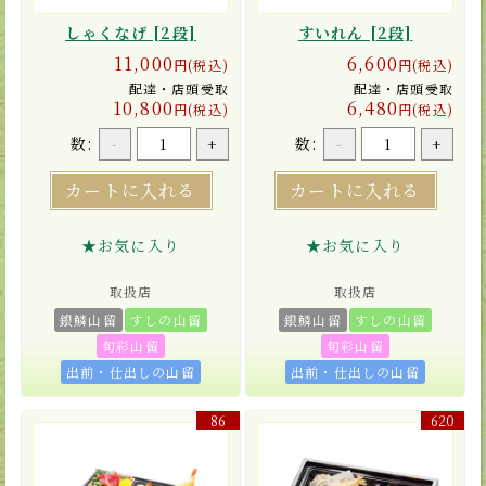
しゃくなげ [2段]
すいれん [2段]
11,000
6,600
円(税込)
円(税込)
配達・店頭受取
配達・店頭受取
10,800
6,480
円(税込)
円(税込)
数:
数:
-
+
-
+
カートに入れる
カートに入れる
★お気に入り
★お気に入り
取扱店
取扱店
銀鱗山留
すしの山留
銀鱗山留
すしの山留
旬彩山留
旬彩山留
出前・仕出しの山留
出前・仕出しの山留
86
620