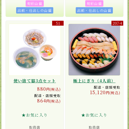
旬彩山留
旬彩山留
出前・仕出しの山留
出前・仕出しの山留
51
207-4
使い捨て器3点セット
極上にぎり（4人前）
配達・店頭受取
880
円(税込)
15,120
円(税込)
配達・店頭受取
864
円(税込)
★お気に入り
★お気に入り
取扱店
取扱店