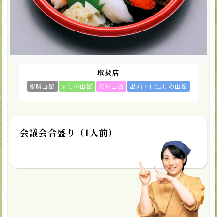
カートに入れる
★お気に入り
取扱店
銀鱗山留
すしの山留
旬彩山留
出前・仕出しの山留
会議会合盛り（1人前）