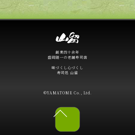
創業四十余年
盛岡随一の老舗寿司店
味づくし心づくし
寿司処 山留
©YAMATOME Co., Ltd.