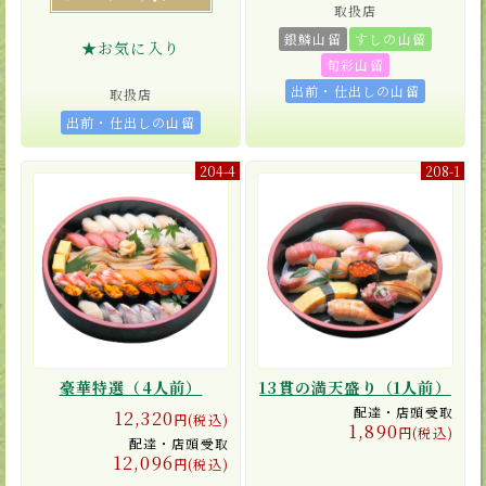
取扱店
銀鱗山留
すしの山留
★お気に入り
旬彩山留
出前・仕出しの山留
取扱店
出前・仕出しの山留
204-4
208-1
豪華特選（4人前）
13貫の満天盛り（1人前）
配達・店頭受取
12,320
円(税込)
1,890
円(税込)
配達・店頭受取
12,096
円(税込)