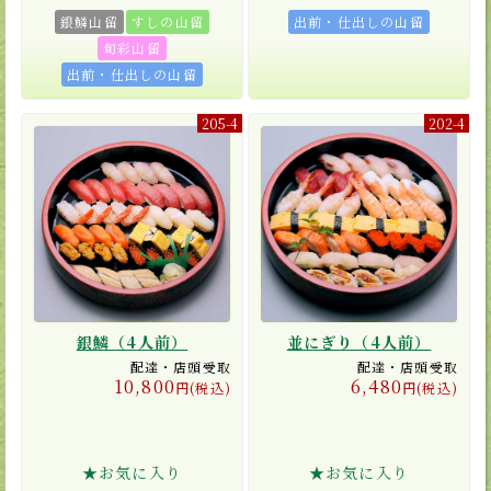
銀鱗山留
すしの山留
出前・仕出しの山留
旬彩山留
出前・仕出しの山留
205-4
202-4
銀鱗（4人前）
並にぎり（4人前）
配達・店頭受取
配達・店頭受取
10,800
6,480
円(税込)
円(税込)
★お気に入り
★お気に入り