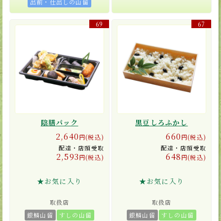
出前・仕出しの山留
69
67
陰膳パック
黒豆しろふかし
2,640
660
円(税込)
円(税込)
配達・店頭受取
配達・店頭受取
2,593
648
円(税込)
円(税込)
★お気に入り
★お気に入り
取扱店
取扱店
銀鱗山留
すしの山留
銀鱗山留
すしの山留