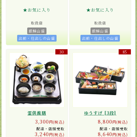
★お気に入り
★お気に入り
取扱店
取扱店
銀鱗山留
銀鱗山留
出前・仕出しの山留
出前・仕出しの山留
30
85
霊供養膳
ゆうすげ [3段]
3,300
8,800
円(税込)
円(税込)
配達・店頭受取
配達・店頭受取
3,240
8,640
円(税込)
円(税込)