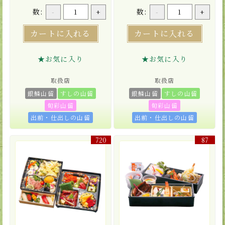
数:
数:
-
+
-
+
カートに入れる
カートに入れる
★お気に入り
★お気に入り
取扱店
取扱店
銀鱗山留
すしの山留
銀鱗山留
すしの山留
旬彩山留
旬彩山留
出前・仕出しの山留
出前・仕出しの山留
720
87