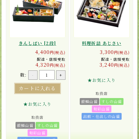
きんしばい [2段]
料理折詰 あじさい
4,400
3,300
円(税込)
円(税込)
配達・店頭受取
配達・店頭受取
4,320
3,240
円(税込)
円(税込)
数:
-
+
★お気に入り
カートに入れる
取扱店
銀鱗山留
すしの山留
★お気に入り
旬彩山留
出前・仕出しの山留
取扱店
銀鱗山留
すしの山留
旬彩山留