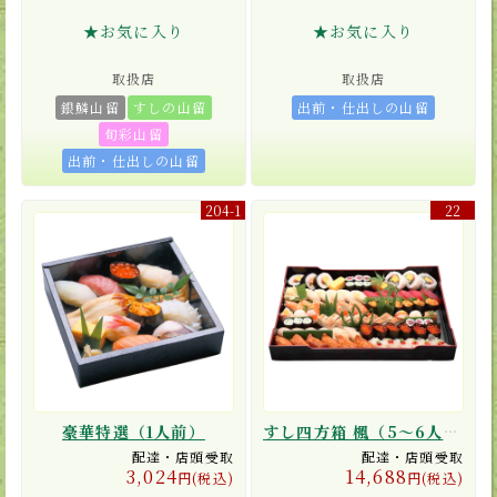
★お気に入り
★お気に入り
取扱店
取扱店
銀鱗山留
すしの山留
出前・仕出しの山留
旬彩山留
出前・仕出しの山留
204-1
22
豪華特選（1人前）
すし四方箱 楓（5〜6人前）
配達・店頭受取
配達・店頭受取
3,024
14,688
円(税込)
円(税込)