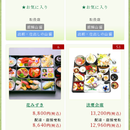
★お気に入り
★お気に入り
取扱店
取扱店
銀鱗山留
銀鱗山留
出前・仕出しの山留
出前・仕出しの山留
6
53
花みずき
法要会席
8,800
13,200
円(税込)
円(税込)
配達・店頭受取
配達・店頭受取
8,640
12,960
円(税込)
円(税込)