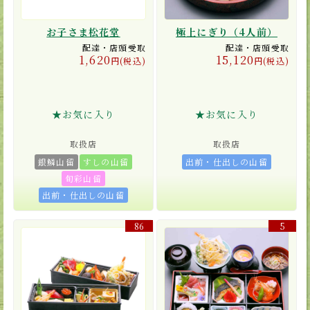
お子さま松花堂
極上にぎり（4人前）
配達・店頭受取
配達・店頭受取
1,620
15,120
円(税込)
円(税込)
★お気に入り
★お気に入り
取扱店
取扱店
銀鱗山留
すしの山留
出前・仕出しの山留
旬彩山留
出前・仕出しの山留
86
5