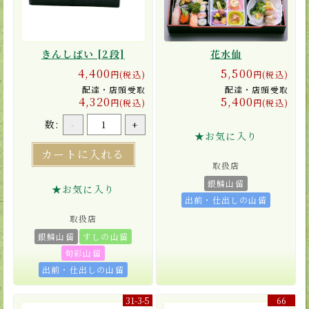
きんしばい [2段]
花水仙
4,400
5,500
円(税込)
円(税込)
配達・店頭受取
配達・店頭受取
4,320
5,400
円(税込)
円(税込)
数:
-
+
★お気に入り
カートに入れる
取扱店
銀鱗山留
★お気に入り
出前・仕出しの山留
取扱店
銀鱗山留
すしの山留
旬彩山留
出前・仕出しの山留
31-3-5
66