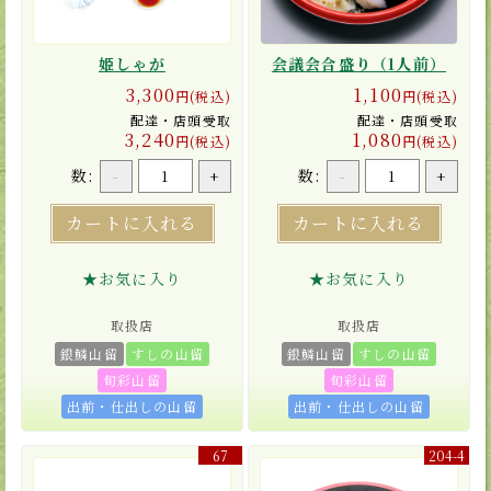
姫しゃが
会議会合盛り（1人前）
3,300
1,100
円(税込)
円(税込)
配達・店頭受取
配達・店頭受取
3,240
1,080
円(税込)
円(税込)
数:
数:
-
+
-
+
カートに入れる
カートに入れる
★お気に入り
★お気に入り
取扱店
取扱店
銀鱗山留
すしの山留
銀鱗山留
すしの山留
旬彩山留
旬彩山留
出前・仕出しの山留
出前・仕出しの山留
67
204-4