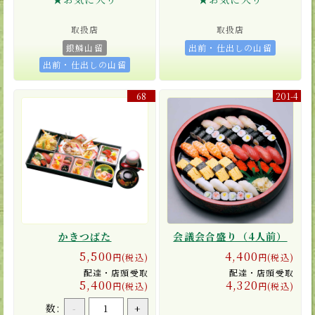
取扱店
取扱店
銀鱗山留
出前・仕出しの山留
出前・仕出しの山留
68
201-4
かきつばた
会議会合盛り（4人前）
5,500
4,400
円(税込)
円(税込)
配達・店頭受取
配達・店頭受取
5,400
4,320
円(税込)
円(税込)
数:
-
+