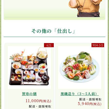
その他の「仕出し」
621
904-3-5
賀寿の膳
黒磯造り（3〜5人前）
配達・店頭受取
11,000
円(税込)
5,940
円(税込)
配達・店頭受取