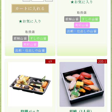
★お気に入り
カートに入れる
取扱店
銀鱗山留
すしの山留
★お気に入り
旬彩山留
出前・仕出しの山留
取扱店
銀鱗山留
すしの山留
旬彩山留
出前・仕出しの山留
69
205-1
陰膳パック
銀鱗（1人前）