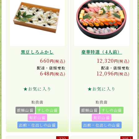
黒豆しろふかし
豪華特選（4人前）
660
12,320
円(税込)
円(税込)
配達・店頭受取
配達・店頭受取
648
12,096
円(税込)
円(税込)
★お気に入り
★お気に入り
取扱店
取扱店
銀鱗山留
すしの山留
銀鱗山留
すしの山留
旬彩山留
旬彩山留
出前・仕出しの山留
出前・仕出しの山留
320
208-1