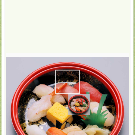
配達・店頭受取
2,160
円(税込)
数:
-
+