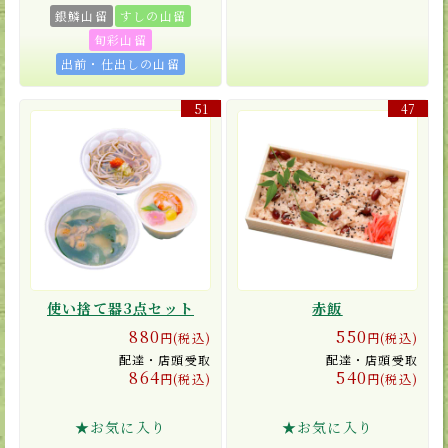
銀鱗山留
すしの山留
旬彩山留
出前・仕出しの山留
51
47
使い捨て器3点セット
赤飯
880
550
円(税込)
円(税込)
配達・店頭受取
配達・店頭受取
864
540
円(税込)
円(税込)
★お気に入り
★お気に入り