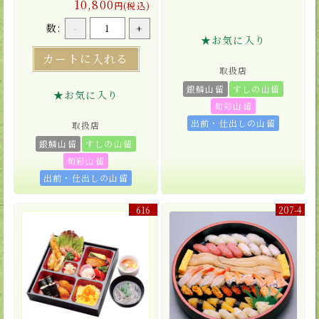
10,800
円(税込)
数:
-
+
★お気に入り
カートに入れる
取扱店
銀鱗山留
すしの山留
★お気に入り
旬彩山留
出前・仕出しの山留
取扱店
銀鱗山留
すしの山留
旬彩山留
出前・仕出しの山留
616
207-4