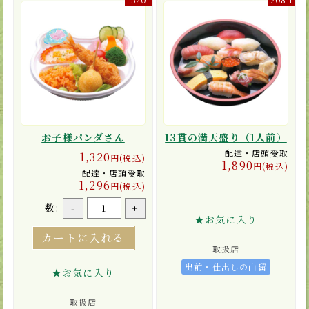
お子様パンダさん
13貫の満天盛り（1人前）
配達・店頭受取
1,320
円(税込)
1,890
円(税込)
配達・店頭受取
1,296
円(税込)
数:
-
+
★お気に入り
カートに入れる
取扱店
出前・仕出しの山留
★お気に入り
取扱店