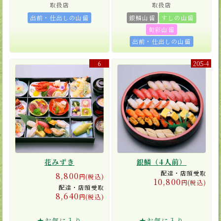
取扱店
取扱店
出前・仕出しの山留
銀鱗山留
すしの山留
旬彩山留
出前・仕出しの山留
6
205-4
花みずき
銀鱗（4人前）
配達・店頭受取
8,800
円(税込)
10,800
円(税込)
配達・店頭受取
8,640
円(税込)
★お気に入り
★お気に入り