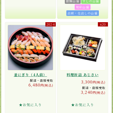
銀鱗山留
すしの山留
旬彩山留
出前・仕出しの山留
202-4
620
並にぎり（4人前）
料理折詰 あじさい
配達・店頭受取
3,300
円(税込)
6,480
円(税込)
配達・店頭受取
3,240
円(税込)
★お気に入り
★お気に入り