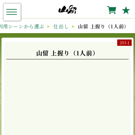
≡
★
利用シーンから選ぶ
仕出し
山留 上握り（1人前）
203-1
山留 上握り（1人前）