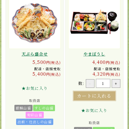
天ぷら盛合せ
やまぼうし
5,500
4,400
円(税込)
円(税込)
配達・店頭受取
配達・店頭受取
5,400
4,320
円(税込)
円(税込)
数:
-
+
★お気に入り
カートに入れる
取扱店
銀鱗山留
すしの山留
★お気に入り
旬彩山留
出前・仕出しの山留
取扱店