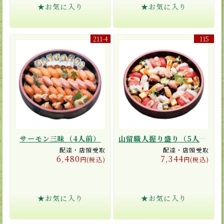
★お気に入り
★お気に入り
211-4
115
サーモン三昧（4人前）
山留職人握り盛り（5人前）
配達・店頭受取
配達・店頭受取
6,480
7,344
円(税込)
円(税込)
★お気に入り
★お気に入り