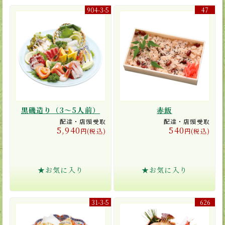
904-3-5
47
黒磯造り（3〜5人前）
赤飯
配達・店頭受取
配達・店頭受取
5,940
540
円(税込)
円(税込)
★お気に入り
★お気に入り
31-3-5
626