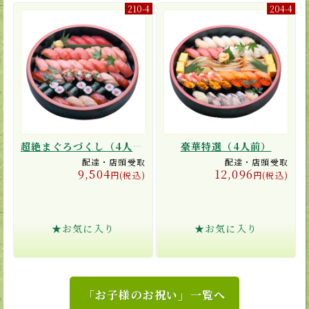
210-4
204-4
超絶まぐろづくし（4人前）
豪華特選（4人前）
配達・店頭受取
配達・店頭受取
9,504
12,096
円(税込)
円(税込)
★お気に入り
★お気に入り
「お子様のお祝い」一覧へ