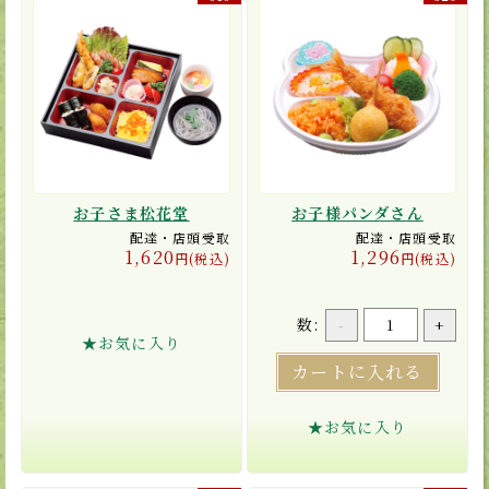
お子さま松花堂
お子様パンダさん
配達・店頭受取
配達・店頭受取
1,620
1,296
円(税込)
円(税込)
数:
-
+
★お気に入り
カートに入れる
★お気に入り