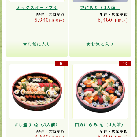
ミックスオードブル
並にぎり（4人前）
配達・店頭受取
配達・店頭受取
5,940
6,480
円(税込)
円(税込)
★お気に入り
★お気に入り
10
13
すし盛り 藤（5人前）
四方にらみ 菊（4人前）
配達・店頭受取
配達・店頭受取
8,640
6,480