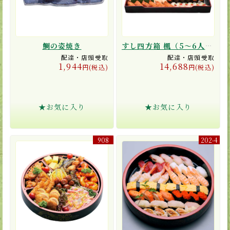
鯛の姿焼き
すし四方箱 楓（5〜6人前）
配達・店頭受取
配達・店頭受取
1,944
14,688
円(税込)
円(税込)
★お気に入り
★お気に入り
908
202-4