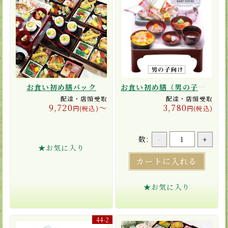
お食い初め膳パック
お食い初め膳（男の子向け／茶碗蒸し付き）
配達・店頭受取
配達・店頭受取
9,720
〜
3,780
円(税込)
円(税込)
数:
-
+
★お気に入り
カートに入れる
※ ご利用になる日の5日前までにご予約が必要
です。
★お気に入り
44-2