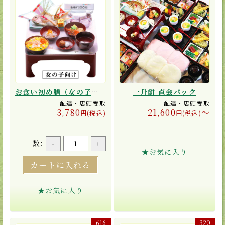
お食い初め膳（女の子向け／茶碗蒸し付き）
一升餅 直会パック
配達・店頭受取
配達・店頭受取
3,780
21,600
〜
円(税込)
円(税込)
数:
-
+
★お気に入り
カートに入れる
★お気に入り
616
320