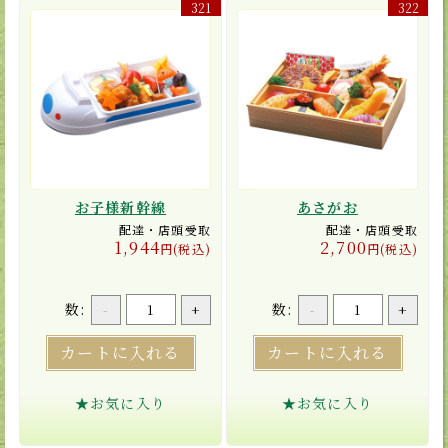
321
322
お子様新幹線
あさがお
配達・店頭受取
配達・店頭受取
1,944
2,700
円(税込)
円(税込)
数:
数:
-
+
-
+
カートに入れる
カートに入れる
★お気に入り
★お気に入り