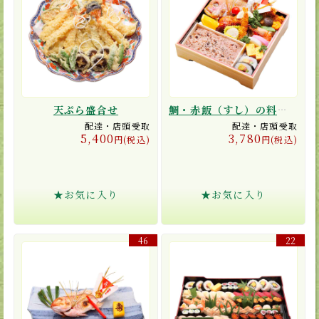
天ぷら盛合せ
鯛・赤飯（すし）の料理折詰
配達・店頭受取
配達・店頭受取
5,400
3,780
円(税込)
円(税込)
★お気に入り
★お気に入り
46
22