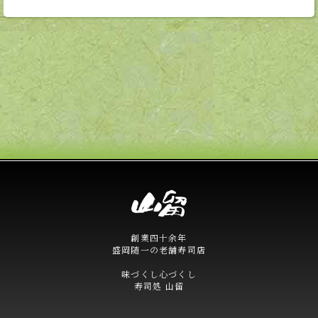
創業四十余年
盛岡随一の老舗寿司店
味づくし心づくし
寿司処 山留