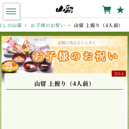
≡
★
出しの山留
お子様のお祝い
山留 上握り（4人前）
203-4
山留 上握り（4人前）