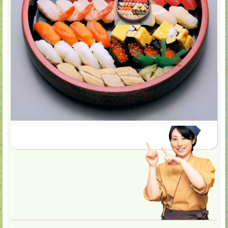
配達・店頭受取
8,640
円(税込)
★お気に入り
山留 上握り（4人前）
中トロ、穴子、いくらなどが入っております。