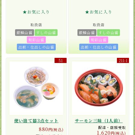
★お気に入り
★お気に入り
取扱店
取扱店
銀鱗山留
すしの山留
銀鱗山留
すしの山留
旬彩山留
旬彩山留
出前・仕出しの山留
出前・仕出しの山留
51
211-1
使い捨て器3点セット
サーモン三昧（1人前）
配達・店頭受取
880
円(税込)
1,620
円(税込)