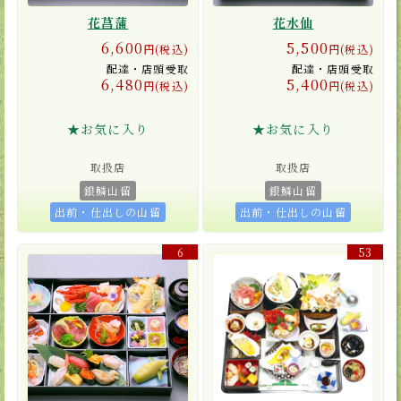
花菖蒲
花水仙
6,600
5,500
円(税込)
円(税込)
配達・店頭受取
配達・店頭受取
6,480
5,400
円(税込)
円(税込)
★お気に入り
★お気に入り
取扱店
取扱店
銀鱗山留
銀鱗山留
出前・仕出しの山留
出前・仕出しの山留
6
53