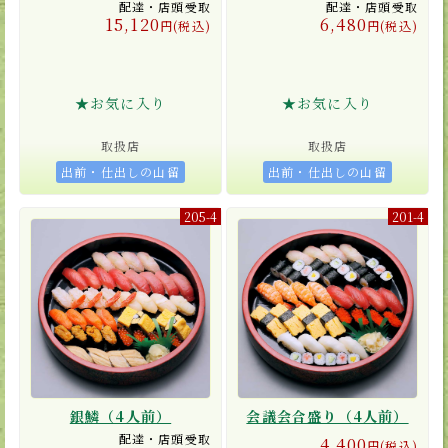
配達・店頭受取
配達・店頭受取
15,120
6,480
円(税込)
円(税込)
★お気に入り
★お気に入り
取扱店
取扱店
出前・仕出しの山留
出前・仕出しの山留
205-4
201-4
銀鱗（4人前）
会議会合盛り（4人前）
配達・店頭受取
4,400
円(税込)