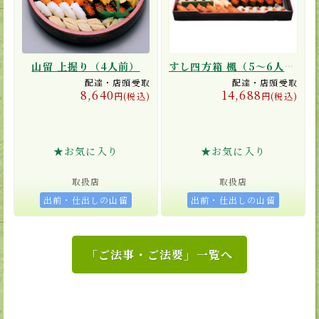
山留 上握り（4人前）
すし四方箱 楓（5〜6人前）
配達・店頭受取
配達・店頭受取
8,640
14,688
円(税込)
円(税込)
★お気に入り
★お気に入り
取扱店
取扱店
出前・仕出しの山留
出前・仕出しの山留
「ご法事・ご法要」一覧へ