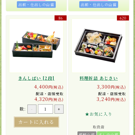
出前・仕出しの山留
出前・仕出しの山留
86
620
きんしばい [2段]
料理折詰 あじさい
4,400
3,300
円(税込)
円(税込)
配達・店頭受取
配達・店頭受取
4,320
3,240
円(税込)
円(税込)
数:
-
+
★お気に入り
カートに入れる
取扱店
銀鱗山留
すしの山留