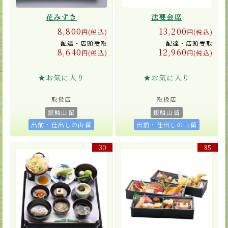
花みずき
法要会席
8,800
13,200
円(税込)
円(税込)
配達・店頭受取
配達・店頭受取
8,640
12,960
円(税込)
円(税込)
★お気に入り
★お気に入り
取扱店
取扱店
銀鱗山留
銀鱗山留
出前・仕出しの山留
出前・仕出しの山留
30
85