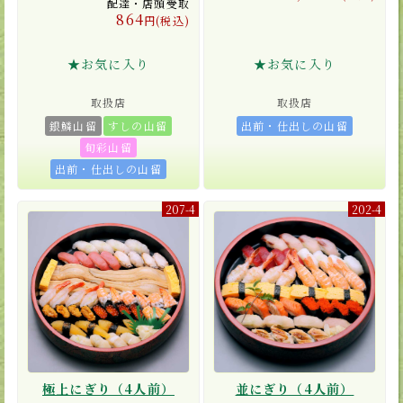
配達・店頭受取
864
円(税込)
★お気に入り
★お気に入り
取扱店
取扱店
銀鱗山留
すしの山留
出前・仕出しの山留
旬彩山留
出前・仕出しの山留
207-4
202-4
極上にぎり（4人前）
並にぎり（4人前）