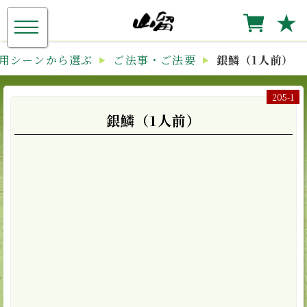
≡
★
用シーンから選ぶ
ご法事・ご法要
銀鱗（1人前）
205-1
銀鱗（1人前）