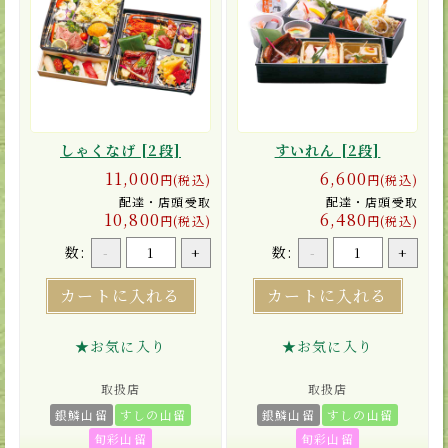
しゃくなげ [2段]
すいれん [2段]
11,000
6,600
円(税込)
円(税込)
配達・店頭受取
配達・店頭受取
10,800
6,480
円(税込)
円(税込)
数:
数:
-
+
-
+
カートに入れる
カートに入れる
★お気に入り
★お気に入り
取扱店
取扱店
銀鱗山留
すしの山留
銀鱗山留
すしの山留
旬彩山留
旬彩山留