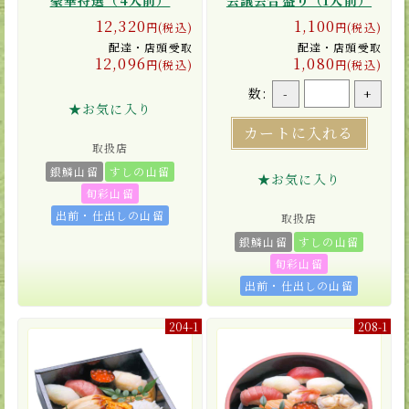
豪華特選（4人前）
会議会合盛り（1人前）
12,320
1,100
円(税込)
円(税込)
配達・店頭受取
配達・店頭受取
12,096
1,080
円(税込)
円(税込)
数:
-
+
★お気に入り
カートに入れる
取扱店
銀鱗山留
すしの山留
★お気に入り
旬彩山留
出前・仕出しの山留
取扱店
銀鱗山留
すしの山留
旬彩山留
出前・仕出しの山留
204-1
208-1