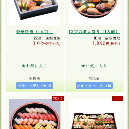
豪華特選（1人前）
13貫の満天盛り（1人前）
配達・店頭受取
配達・店頭受取
3,024
1,890
円(税込)
円(税込)
★お気に入り
★お気に入り
取扱店
取扱店
出前・仕出しの山留
出前・仕出しの山留
203-4
22