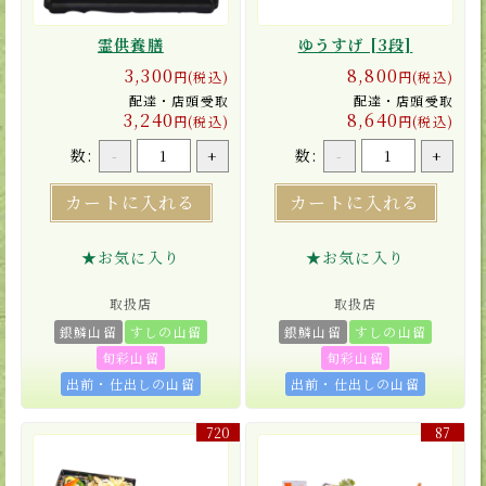
霊供養膳
ゆうすげ [3段]
3,300
8,800
円(税込)
円(税込)
配達・店頭受取
配達・店頭受取
3,240
8,640
円(税込)
円(税込)
数:
数:
-
+
-
+
カートに入れる
カートに入れる
★お気に入り
★お気に入り
取扱店
取扱店
銀鱗山留
すしの山留
銀鱗山留
すしの山留
旬彩山留
旬彩山留
出前・仕出しの山留
出前・仕出しの山留
720
87