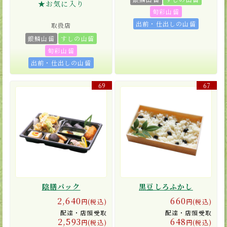
★お気に入り
旬彩山留
出前・仕出しの山留
取扱店
銀鱗山留
すしの山留
旬彩山留
出前・仕出しの山留
69
67
陰膳パック
黒豆しろふかし
2,640
660
円(税込)
円(税込)
配達・店頭受取
配達・店頭受取
2,593
648
円(税込)
円(税込)