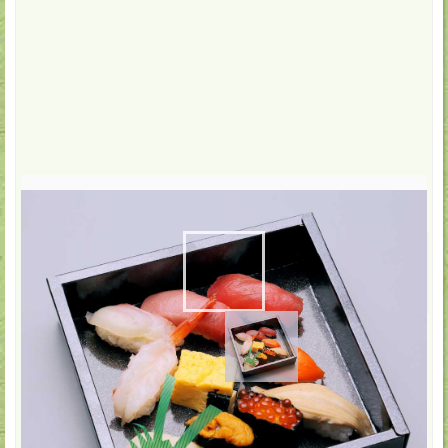
配達・店頭受取
2,700
円(税込)
数:
-
+