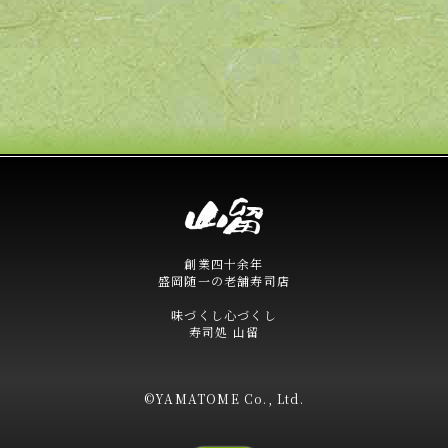
創業四十余年
盛岡随一の老舗寿司店
味づくし心づくし
寿司処 山留
©YAMATOME Co., Ltd.