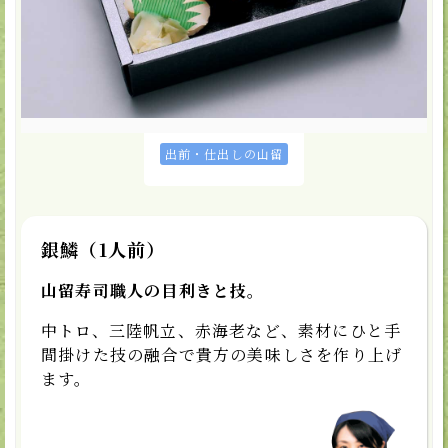
カートに入れる
★お気に入り
取扱店
出前・仕出しの山留
銀鱗（1人前）
山留寿司職人の目利きと技。
中トロ、三陸帆立、赤海老など、素材にひと手
間掛けた技の融合で貴方の美味しさを作り上げ
ます。