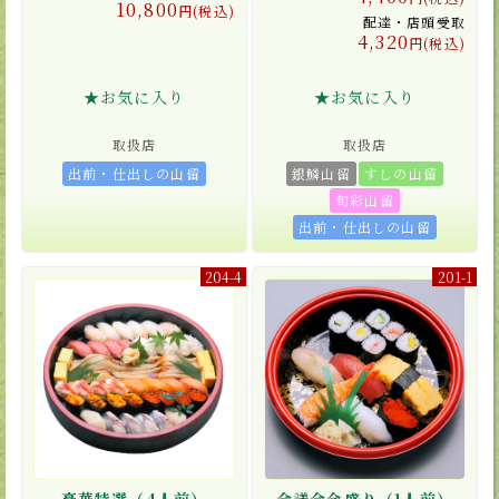
10,800
円(税込)
配達・店頭受取
4,320
円(税込)
★お気に入り
★お気に入り
取扱店
取扱店
出前・仕出しの山留
銀鱗山留
すしの山留
旬彩山留
出前・仕出しの山留
204-4
201-1