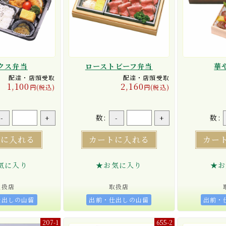
クス弁当
ローストビーフ弁当
華
配達・店頭受取
配達・店頭受取
1,100
2,160
円(税込)
円(税込)
数:
数:
-
+
-
+
トに入れる
カートに入れる
カー
気に入り
★お気に入り
★お
取扱店
取扱店
仕出しの山留
出前・仕出しの山留
出前・
207-1
655-2