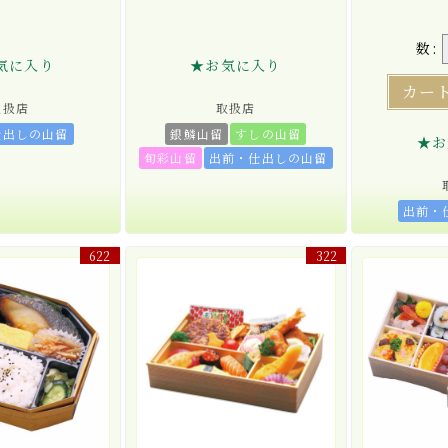
数:
気に入り
★お気に入り
カー
取扱店
取扱店
仕出しの山留
銀鱗山留
すしの山留
★お
旬彩山留
出前・仕出しの山留
出前・
622
322