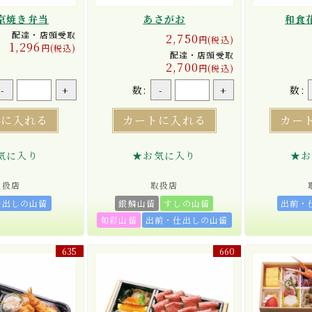
京焼き弁当
あさがお
和食
配達・店頭受取
2,750
円(税込)
1,296
円(税込)
配達・店頭受取
2,700
円(税込)
数:
数:
-
+
-
+
トに入れる
カートに入れる
カー
気に入り
★お気に入り
★お
取扱店
取扱店
仕出しの山留
銀鱗山留
すしの山留
出前・
旬彩山留
出前・仕出しの山留
635
660