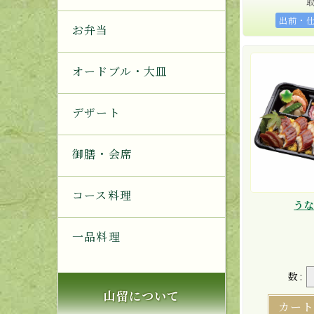
出前・
お弁当
オードブル・大皿
デザート
御膳・会席
コース料理
う
一品料理
数:
山留について
カー