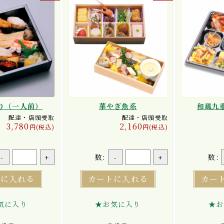
り（一人前）
華やぎ魚系
和風九
配達・店頭受取
配達・店頭受取
3,780
2,160
円(税込)
円(税込)
数:
数:
-
+
-
+
トに入れる
カートに入れる
カー
気に入り
★お気に入り
★お