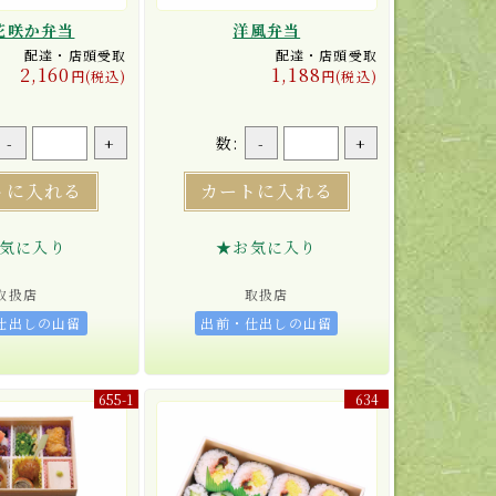
花咲か弁当
洋風弁当
配達・店頭受取
配達・店頭受取
2,160
1,188
円(税込)
円(税込)
数:
-
+
-
+
トに入れる
カートに入れる
気に入り
★お気に入り
取扱店
取扱店
仕出しの山留
出前・仕出しの山留
655-1
634