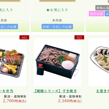
銀鱗山
気に入り
★お気に入り
旬彩山留
取扱店
取扱店
仕出しの山留
出前・仕出しの山留
661
421
ーキ弁当
【暖暖シリーズ】すき焼き重【ひもを引けば10分間でポカポカ！】
太巻き
配達・店頭受取
配達・店頭受取
2,700
2,160
円(税込)
円(税込)