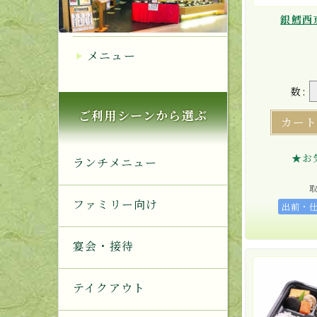
銀鱈西
メニュー
数:
ご利用シーンから選ぶ
カー
★お
ランチメニュー
ファミリー向け
出前・
宴会・接待
テイクアウト