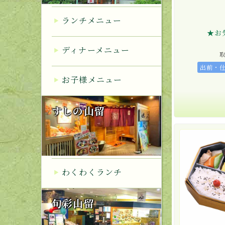
ランチメニュー
★お
ディナーメニュー
出前・
お子様メニュー
すしの山留
わくわくランチ
旬彩山留