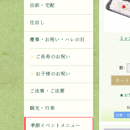
出前・宅配
仕出し
ミッ
慶事・お祝い・ハレの日
ご長寿のお祝い
数:
お子様のお祝い
カー
ご法事・ご法要
★お
観光・行楽
出前・
季節イベントメニュー