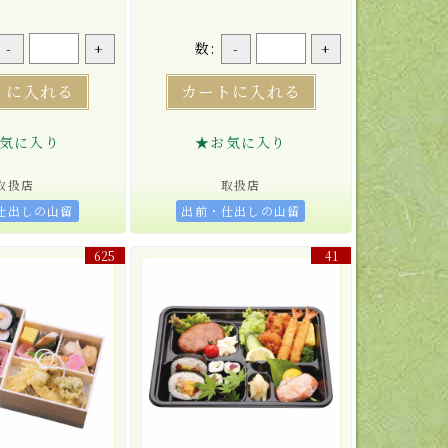
数:
-
+
-
+
トに入れる
カートに入れる
気に入り
★お気に入り
取扱店
取扱店
仕出しの山留
出前・仕出しの山留
625
41