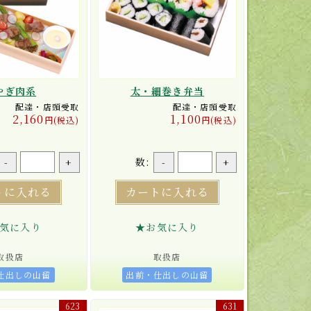
やぎ肉系
太・細巻き弁当
配達・店頭受取
配達・店頭受取
2,160
1,100
円(税込)
円(税込)
数:
-
+
-
+
トに入れる
カートに入れる
気に入り
★お気に入り
取扱店
取扱店
仕出しの山留
出前・仕出しの山留
623
631