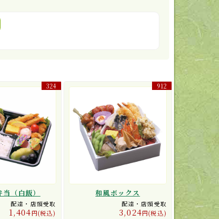
324
912
弁当（白飯）
和風ボックス
配達・店頭受取
配達・店頭受取
1,404
3,024
円(税込)
円(税込)