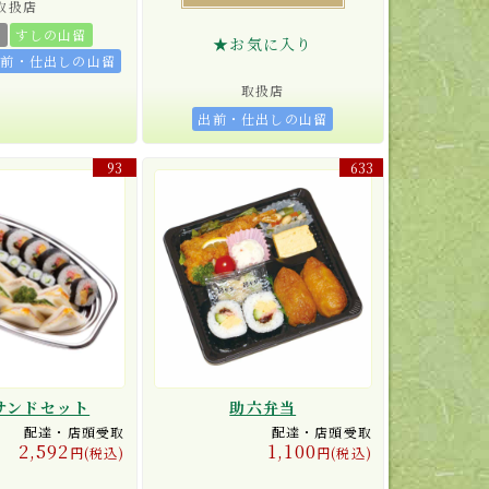
取扱店
留
すしの山留
★お気に入り
出前・仕出しの山留
取扱店
出前・仕出しの山留
93
633
サンドセット
助六弁当
配達・店頭受取
配達・店頭受取
2,592
1,100
円(税込)
円(税込)