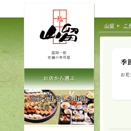
山留
ご
盛岡一筋
老舗の寿司屋
季
お花
お店から選ぶ
出前・仕出しの山留