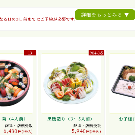
詳細をもっとみる ▼
なる日の5日前までにご予約が必要です。
13
904-3-5
 菊（4人前）
黒磯造り（3〜5人前）
お子様
配達・店頭受取
配達・店頭受取
6,480
5,940
円(税込)
円(税込)