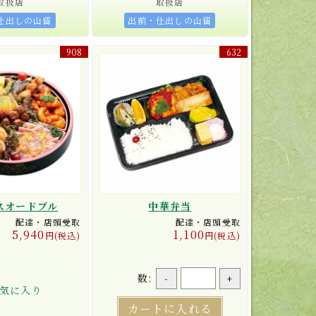
取扱店
取扱店
仕出しの山留
出前・仕出しの山留
908
632
スオードブル
中華弁当
配達・店頭受取
配達・店頭受取
5,940
1,100
円(税込)
円(税込)
数:
-
+
気に入り
カートに入れる