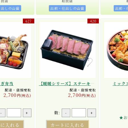
取扱店
取扱店
仕出しの山留
出前・仕出しの山留
出前・
627
420
なぎ弁当
【暖暖シリーズ】ステーキ重【ひもを引けば10分間でポカポカ！】
ミック
配達・店頭受取
配達・店頭受取
2,700
2,700
円(税込)
円(税込)
数:
-
+
-
+
★お
トに入れる
カートに入れる