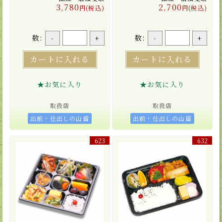
3,780
2,700
円(税込)
円(税込)
数:
数:
-
+
-
+
カートに入れる
カートに入れる
★お気に入り
★お気に入り
取扱店
取扱店
出前・仕出しの山留
出前・仕出しの山留
623
632