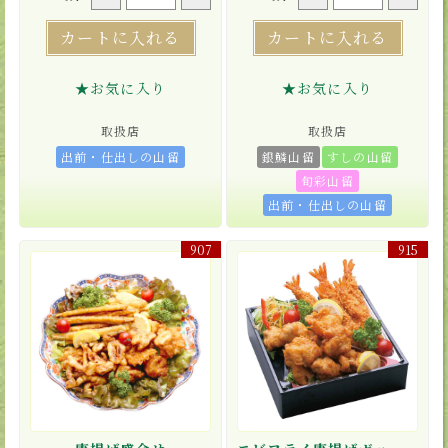
カートに入れる
カートに入れる
★お気に入り
★お気に入り
取扱店
取扱店
出前・仕出しの山留
銀鱗山留
すしの山留
旬彩山留
出前・仕出しの山留
907
915