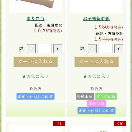
彩り弁当
お子様新幹線
配達・店頭受取
1,980
円(税込)
1,620
円(税込)
配達・店頭受取
1,944
円(税込)
数:
数:
-
+
-
+
カートに入れる
カートに入れる
★お気に入り
★お気に入り
取扱店
取扱店
出前・仕出しの山留
銀鱗山留
すしの山留
旬彩山留
出前・仕出しの山留
91
910