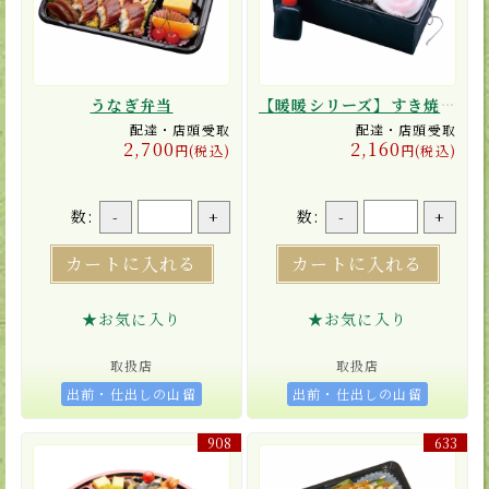
うなぎ弁当
【暖暖シリーズ】すき焼き重【ひもを引けば10分間でポカポカ！】
配達・店頭受取
配達・店頭受取
2,700
2,160
円(税込)
円(税込)
数:
数:
-
+
-
+
カートに入れる
カートに入れる
★お気に入り
★お気に入り
取扱店
取扱店
出前・仕出しの山留
出前・仕出しの山留
908
633