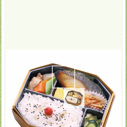
配達・店頭受取
1,296
円(税込)
数:
-
+