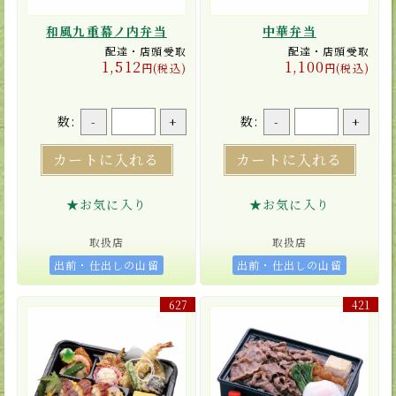
和風九重幕ノ内弁当
中華弁当
配達・店頭受取
配達・店頭受取
1,512
1,100
円(税込)
円(税込)
数:
数:
-
+
-
+
カートに入れる
カートに入れる
★お気に入り
★お気に入り
取扱店
取扱店
出前・仕出しの山留
出前・仕出しの山留
627
421