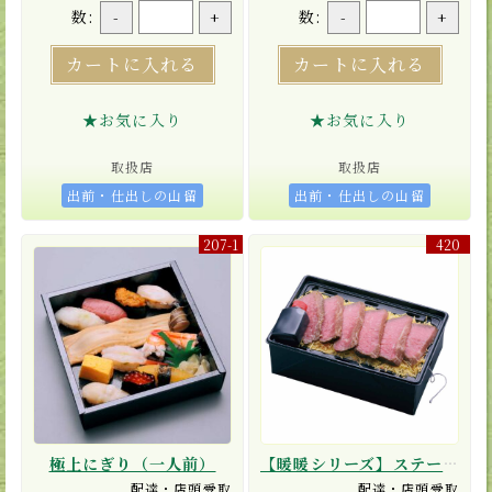
数:
数:
-
+
-
+
カートに入れる
カートに入れる
★お気に入り
★お気に入り
取扱店
取扱店
出前・仕出しの山留
出前・仕出しの山留
207-1
420
極上にぎり（一人前）
【暖暖シリーズ】ステーキ重【ひもを引けば10分間でポカポカ！】
配達・店頭受取
配達・店頭受取