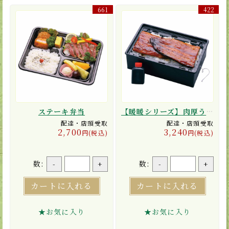
661
422
ステーキ弁当
【暖暖シリーズ】肉厚うな重【ひもを引けば10分間でポカポカ！】
配達・店頭受取
配達・店頭受取
2,700
3,240
円(税込)
円(税込)
数:
数:
-
+
-
+
カートに入れる
カートに入れる
★お気に入り
★お気に入り