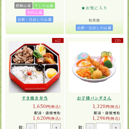
銀鱗山留
すしの山留
★お気に入り
旬彩山留
出前・仕出しの山留
取扱店
出前・仕出しの山留
612
320
すき焼き弁当
お子様パンダさん
1,650
1,320
円(税込)
円(税込)
配達・店頭受取
配達・店頭受取
1,620
1,296
円(税込)
円(税込)
数:
数:
-
+
-
+