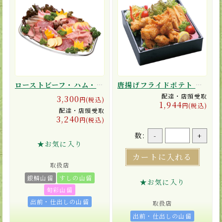
ローストビーフ・ハム・チーズセット
唐揚げフライドポテト ボックス
配達・店頭受取
3,300
円(税込)
1,944
円(税込)
配達・店頭受取
3,240
円(税込)
数:
-
+
★お気に入り
カートに入れる
取扱店
銀鱗山留
すしの山留
★お気に入り
旬彩山留
出前・仕出しの山留
取扱店
出前・仕出しの山留