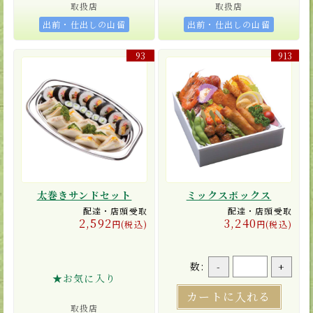
取扱店
取扱店
出前・仕出しの山留
出前・仕出しの山留
93
913
太巻きサンドセット
ミックスボックス
配達・店頭受取
配達・店頭受取
2,592
3,240
円(税込)
円(税込)
数:
-
+
★お気に入り
カートに入れる
取扱店