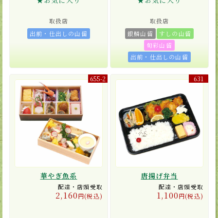
★お気に入り
★お気に入り
取扱店
取扱店
出前・仕出しの山留
銀鱗山留
すしの山留
旬彩山留
出前・仕出しの山留
655-2
631
華やぎ魚系
唐揚げ弁当
配達・店頭受取
配達・店頭受取
2,160
1,100
円(税込)
円(税込)