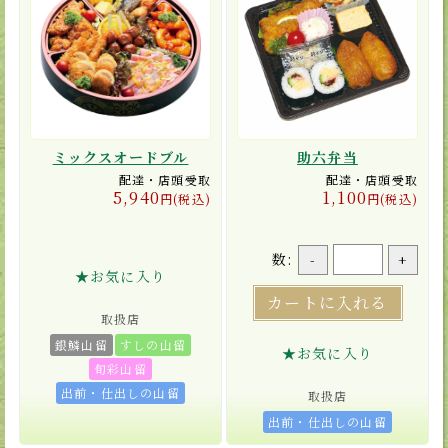
ミックスオードブル
助六弁当
配達・店頭受取
配達・店頭受取
5,940
1,100
円(税込)
円(税込)
数:
-
+
★お気に入り
カートに入れる
取扱店
銀鱗山留
すしの山留
★お気に入り
旬彩山留
出前・仕出しの山留
取扱店
出前・仕出しの山留