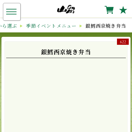
≡
★
から選ぶ
季節イベントメニュー
銀鱈西京焼き弁当
622
銀鱈西京焼き弁当